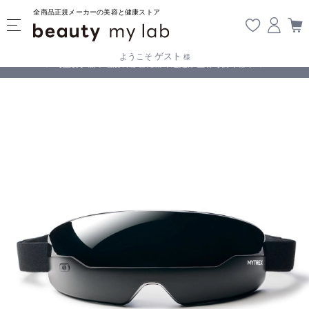
全商品正規メーカーの美容と健康ストア
ゲスト
ようこそ
様
無料
!
【重要】熊本地震の影響により遅延が生じております