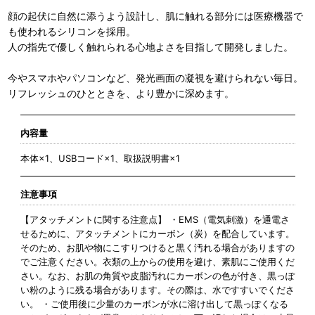
顔の起伏に自然に添うよう設計し、肌に触れる部分には医療機器で
も使われるシリコンを採用。
人の指先で優しく触れられる心地よさを目指して開発しました。
今やスマホやパソコンなど、発光画面の凝視を避けられない毎日。
リフレッシュのひとときを、より豊かに深めます。
内容量
本体×1、USBコード×1、取扱説明書×1
注意事項
【アタッチメントに関する注意点】 ・EMS（電気刺激）を通電さ
せるために、アタッチメントにカーボン（炭）を配合しています。
そのため、お肌や物にこすりつけると黒く汚れる場合がありますの
でご注意ください。衣類の上からの使用を避け、素肌にご使用くだ
さい。なお、お肌の角質や皮脂汚れにカーボンの色が付き、黒っぽ
い粉のように残る場合があります。その際は、水ですすいでくださ
い。 ・ご使用後に少量のカーボンが水に溶け出して黒っぽくなる