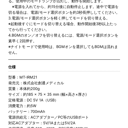
る。使用中のモードランプが点灯し、動作を開始します。
※電源を入れてから、約15分後に自動停止します。途中で電源を
切る場合は、電源/モード選択ボタンを約3秒長押ししてください。
3.電源/モード選択ボタンを軽く押してモードを切り替える。
※起動後すぐにモードを切り替える場合、動作開始後3秒以上たっ
てから行ってください。
4.BGMのオン／オフを切り替えるには、電源/モード選択ボタンを
素早く2回押す。
※ナイトモ ードで使用時は、BGMオンを選択してもBGMは流れま
せん。
仕様
型番：MT-IRM21
発売元：株式会社創通メディカル
質量：本体約200g
サイズ：約185 × 75 × 35 mm (幅×高さ×厚さ)
定格電源：DC 5V 1A（USB）
消費電力：約5W
バッテリー：700mAh
電源供給元：ACアダプター／PC等のUSBポート
対応ACアダプター：5V/1Aまたは5V/2A