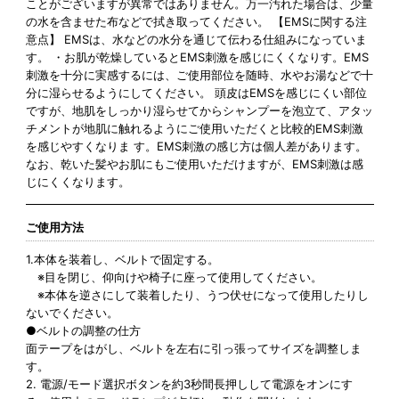
ことがございますが異常ではありません。万一汚れた場合は、少量
の水を含ませた布などで拭き取ってください。 【EMSに関する注
意点】 EMSは、水などの水分を通じて伝わる仕組みになっていま
す。 ・お肌が乾燥しているとEMS刺激を感じにくくなりす。EMS
刺激を十分に実感するには、ご使用部位を随時、水やお湯などで十
分に湿らせるようにしてください。 頭皮はEMSを感じにくい部位
ですが、地肌をしっかり湿らせてからシャンプーを泡立て、アタッ
チメントが地肌に触れるようにご使用いただくと比較的EMS刺激
を感じやすくなりま す。EMS刺激の感じ方は個人差があります。
なお、乾いた髪やお肌にもご使用いただけますが、EMS刺激は感
じにくくなります。
ご使用方法
1.本体を装着し、ベルトで固定する。
※目を閉じ、仰向けや椅子に座って使用してください。
※本体を逆さにして装着したり、うつ伏せになって使用したりし
ないでください。
●ベルトの調整の仕方
面テープをはがし、ベルトを左右に引っ張ってサイズを調整しま
す。
2. 電源/モード選択ボタンを約3秒間長押しして電源をオンにす