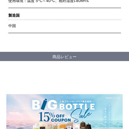
使用環境：温度 5℃～40℃、相対湿度≦80RH%
製造国
中国
商品レビュー