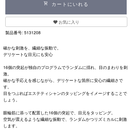
shopping_cart
カートにいれる
お気に入り
製品番号:
5131208
確かな刺激を、繊細な振動で。
デリケートな目元にも安心
16個の突起が独自のプログラムでランダムに揺れ、目のまわりを刺
激。
確かな手応えを感じながら、デリケートな箇所に安心の繊細さで
す。
目をつぶればエステティシャンのタッピングをイメージすることで
しょう。
眼輪筋に添って配置した16個の突起で、目元をタッピング。
空気が震えるような繊細な振動で、ランダムかつリズミカルに刺激
します。