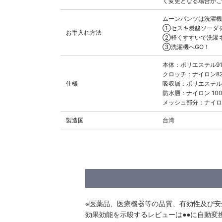
く変更となる場合がご
ムーンパンツは洗濯機
①セスキ炭酸ソーダを
お手入れ方法
②軽くすすいで洗濯
③洗濯機へGO！
本体：ポリエステル9
クロッチ：ナイロン8
仕様
吸収層：ポリエステル 
防水層：ナイロン 10
メッシュ部分：ナイロ
製造国
台湾
※医薬品、医療機器等の品質、有効性及び
効果効能を示唆するレビューは●●に自動変