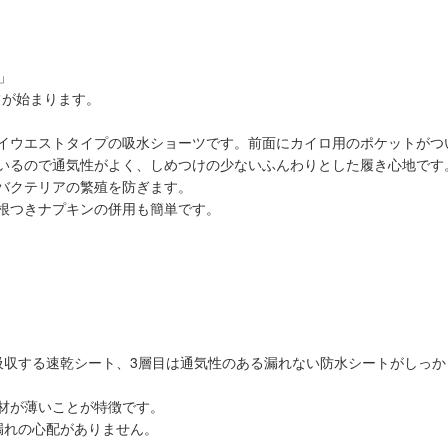
」
フが始まります。
イウエストタイプの吸水ショーツです。前面にカイロ用のポケットがつ
いるので通気性がよく、しめつけの少ないふんわりとした履き心地です
バクテリアの繁殖を防ぎます。
根つきナプキンの併用も簡単です。
吸収する速乾シート、3層目は通気性のある漏れない防水シートがしっか
材が薄いことが特徴です。
漏れの心配がありません。