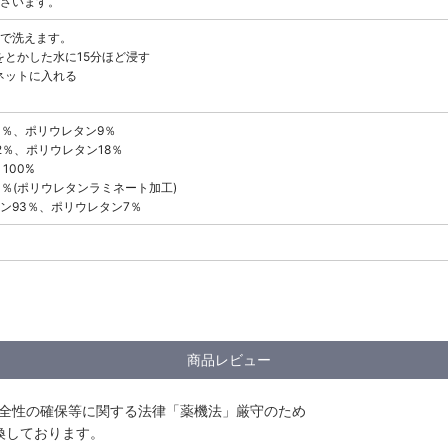
ざいます。
で洗えます。
とかした水に15分ほど浸す
ネットに入れる
1％、ポリウレタン9％
2％、ポリウレタン18％
100%
0％(ポリウレタンラミネート加工)
ン93％、ポリウレタン7％
商品レビュー
安全性の確保等に関する法律「薬機法」厳守のため
換しております。