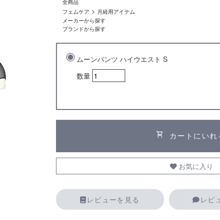
全商品
>
フェムケア
月経用アイテム
メーカーから探す
ブランドから探す
ムーンパンツ ハイウエスト S
数量
shopping_cart
カートにいれ
お気に入り
レビューを見る
レビ