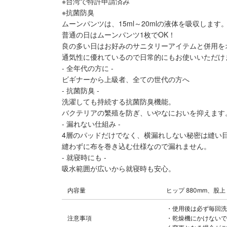
※台湾で特許申請済み
※抗菌防臭
ムーンパンツは、15ml～20mlの液体を吸収します
普通の日はムーンパンツ1枚でOK！
良の多い日はお好みのサニタリーアイテムと併用を
通気性に優れているので日常的にもお使いいただけ
- 全年代の方に -
ビギナーから上級者、全ての世代の方へ
- 抗菌防臭 -
洗濯しても持続する抗菌防臭機能。
バクテリアの繁殖を防ぎ、いやなにおいを抑えます
- 漏れない仕組み -
4層のパッドだけでなく、横漏れしない秘密は縫い
縫わずに布を巻き込む仕様なので漏れません。
- 就寝時にも -
吸水範囲が広いから就寝時も安心。
内容量
ヒップ 880mm、股上
・使用後は必ず毎回洗
注意事項
・乾燥機にかけないで