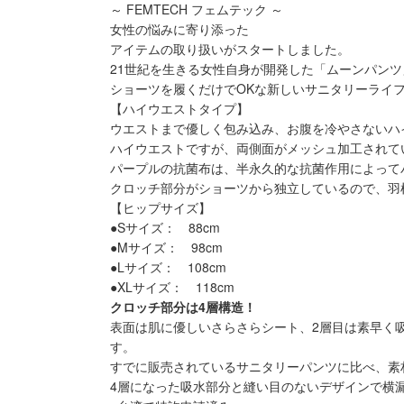
～ FEMTECH フェムテック ～
女性の悩みに寄り添った
アイテムの取り扱いがスタートしました。
21世紀を生きる女性自身が開発した「ムーンパンツ
ショーツを履くだけでOKな新しいサニタリーライ
【ハイウエストタイプ】
ウエストまで優しく包み込み、お腹を冷やさないハ
ハイウエストですが、両側面がメッシュ加工されて
パープルの抗菌布は、半永久的な抗菌作用によって
クロッチ部分がショーツから独立しているので、羽
【ヒップサイズ】
●Sサイズ： 88cm
●Mサイズ： 98cm
●Lサイズ： 108cm
●XLサイズ： 118cm
クロッチ部分は4層構造！
表面は肌に優しいさらさらシート、2層目は素早く
す。
すでに販売されているサニタリーパンツに比べ、素
4層になった吸水部分と縫い目のないデザインで横