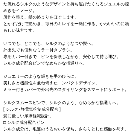
た流れるシルクのようなデザインと持ち運びたくなるジュエルの煌
めきをイメージ。
所作を整え、髪の絡まりをほぐします。
とかすだけで艶めき、毎日のキレイを一緒に作る、かわいいのに頼
もしい味方です。
いつでも、どこでも、シルクのようなつや髪へ。
外出先でも便利なミラー付きブラシ。
専用カバー付きで、ピンを保護しながら、安心して持ち運び。
シルク成分配合ピンでなめらかな指通りへ。
ジュエリーのような輝きを手のひらに。
美しさと機能性を兼ね備えたコンパクトデザイン。
ミラー付きカバーで外出先のスタイリングをスマートにサポート。
シルクスムースピンで、シルクのよう、なめらかな指通りへ。
[ シルク×静電気抑制成分配合 ]
髪に優しい摩擦軽減設計。
□ シルク成分配合ピン
シルク成分は、毛髪のうるおいを保ち、さらりとした感触を与え、