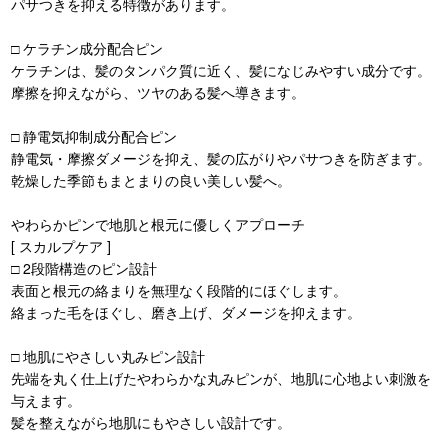
パサつきを抑える特徴があります。
□ ケラチン成分配合ピン
ケラチンは、髪のタンパク質に近く、髪になじみやすい成分です。
摩擦を抑えながら、ツヤのある髪へ導きます。
□ 静電気抑制成分配合ピン
静電気・摩擦ダメージを抑え、髪の広がりやパサつきを防ぎます。
乾燥した季節もまとまりの良い美しい髪へ。
やわらかピンで地肌と根元に優しくアプローチ
[ スカルプケア ]
□ 2段階構造のピン設計
表面と根元の絡まりを無理なく段階的にほぐします。
絡まった毛をほぐし、磨き上げ、ダメージを抑えます。
□ 地肌にやさしい丸みピン設計
先端を丸く仕上げたやわらかな丸みピンが、地肌に心地よい刺激を
与えます。
髪を整えながら地肌にもやさしい設計です。