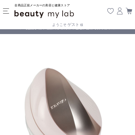
全商品正規メーカーの美容と健康ストア
ゲスト
ようこそ
様
無料
!
【重要】熊本地震の影響により遅延が生じております