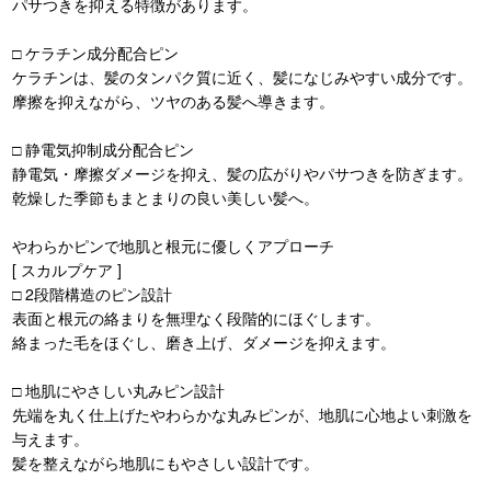
パサつきを抑える特徴があります。
□ ケラチン成分配合ピン
ケラチンは、髪のタンパク質に近く、髪になじみやすい成分です。
摩擦を抑えながら、ツヤのある髪へ導きます。
□ 静電気抑制成分配合ピン
静電気・摩擦ダメージを抑え、髪の広がりやパサつきを防ぎます。
乾燥した季節もまとまりの良い美しい髪へ。
やわらかピンで地肌と根元に優しくアプローチ
[ スカルプケア ]
□ 2段階構造のピン設計
表面と根元の絡まりを無理なく段階的にほぐします。
絡まった毛をほぐし、磨き上げ、ダメージを抑えます。
□ 地肌にやさしい丸みピン設計
先端を丸く仕上げたやわらかな丸みピンが、地肌に心地よい刺激を
与えます。
髪を整えながら地肌にもやさしい設計です。