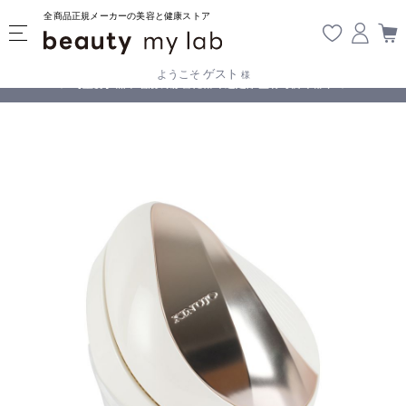
全商品正規メーカーの美容と健康ストア
ゲスト
ようこそ
様
無料
!
【重要】熊本地震の影響により遅延が生じております