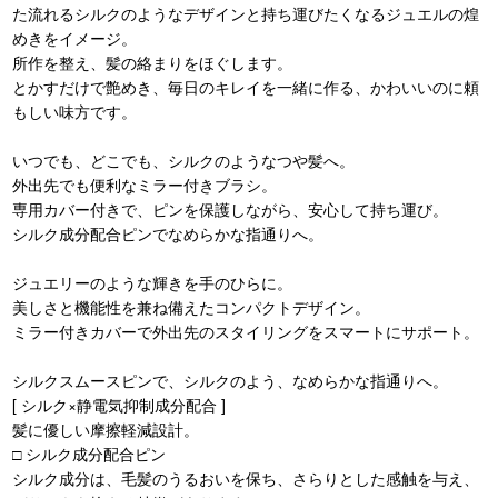
た流れるシルクのようなデザインと持ち運びたくなるジュエルの煌
めきをイメージ。
所作を整え、髪の絡まりをほぐします。
とかすだけで艶めき、毎日のキレイを一緒に作る、かわいいのに頼
もしい味方です。
いつでも、どこでも、シルクのようなつや髪へ。
外出先でも便利なミラー付きブラシ。
専用カバー付きで、ピンを保護しながら、安心して持ち運び。
シルク成分配合ピンでなめらかな指通りへ。
ジュエリーのような輝きを手のひらに。
美しさと機能性を兼ね備えたコンパクトデザイン。
ミラー付きカバーで外出先のスタイリングをスマートにサポート。
シルクスムースピンで、シルクのよう、なめらかな指通りへ。
[ シルク×静電気抑制成分配合 ]
髪に優しい摩擦軽減設計。
□ シルク成分配合ピン
シルク成分は、毛髪のうるおいを保ち、さらりとした感触を与え、