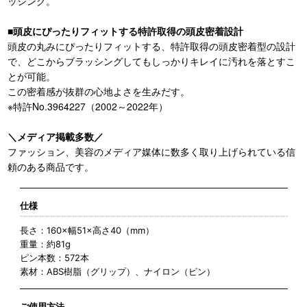
ッシング。
■頭皮にぴったりフィットする特許取得の頭皮密着設計
頭皮の丸みにぴったりフィットする、特許取得の頭皮密着型の設計
で、どこからブラッシングしてもしっかりキレイに汚れを落とすこ
とが可能。
この密着感が抜群の心地よさを生みだす。
※特許No.3964227（2002～2022年）
＼メディア掲載多数／
ファッション、美容のメディア媒体に数多く取り上げられている信
頼のある商品です。
仕様
長さ：160×幅51×高さ40（mm）
重量：約81g
ピン本数：572本
素材：ABS樹脂（グリップ）、ナイロン（ピン）
ご使用方法