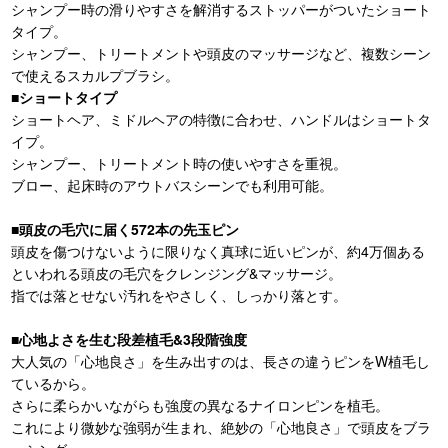
シャンプー時の滑りやすさを解消するストッパーがついたショート
タイプ。
シャンプー、トリートメントや頭皮のマッサージなど、複数シーン
で使えるスカルプブラシ。
■ショートタイプ
ショートヘア、ミドルヘアの特徴に合わせ、ハンドルはショートタ
イプ。
シャンプー、トリートメント時の使いやすさを重視。
ブロー、起床時のアウトバスシーンでも利用可能。
■頭皮の毛穴に届く572本の先玉ピン
頭皮を傷つけないように限りなく真球に近いピンが、約4万個ある
といわれる頭皮の毛穴をクレンジング&マッサージ。
指では落とせない汚れをやさしく、しっかり落とす。
■心地よさを生む段差植毛&3段階強度
大人気の「心地良さ」を生み出すのは、長さの違うピンをW植毛し
ているから。
さらに柔らかいながらも強度の異なるナイロンピンを植毛。
これにより微妙な強弱が生まれ、絶妙の「心地良さ」で頭皮をブラ