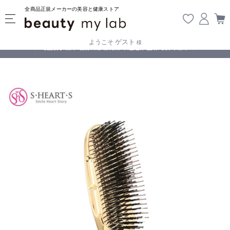
全商品正規メーカーの美容と健康ストア
ゲスト
ようこそ
様
無料
!
【重要】熊本地震の影響により遅延が生じております