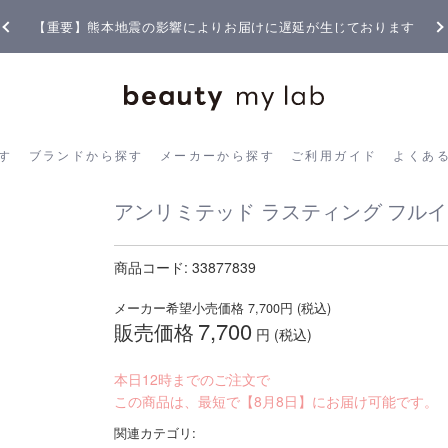
【重要】熊本地震の影響によりお届けに遅延が生じております
ら探す
ブランドから探す
メーカーから探す
ご利用ガイド
よく
す
ブランドから探す
メーカーから探す
ご利用ガイド
よくあ
アンリミテッド ラスティング フルイド
商品コード:
33877839
メーカー希望小売価格
7,700
円 (税込)
7,700
販売価格
円 (税込)
本日12時までのご注文で
この商品は、最短で【8月8日】にお届け可能です。
関連カテゴリ: