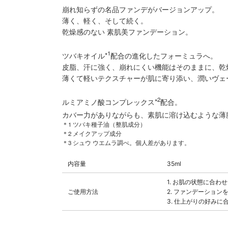
崩れ知らずの名品ファンデがバージョンアップ。
薄く、軽く、そして続く。
乾燥感のない 素肌美ファンデーション。
1
ツバキオイル*
配合の進化したフォーミュラへ。
皮脂、汗に強く、崩れにくい機能はそのままに、乾
薄くて軽いテクスチャーが肌に寄り添い、潤いヴェ
2
ルミアミノ酸コンプレックス*
配合。
カバー力がありながらも、素肌に溶け込むような薄膜
＊1 ツバキ種子油（整肌成分）
＊2 メイクアップ成分
＊3 シュウ ウエムラ調べ。個人差があります。
内容量
35ml
1. お肌の状態に合
ご使用方法
2. ファンデーショ
3. 仕上がりの好み