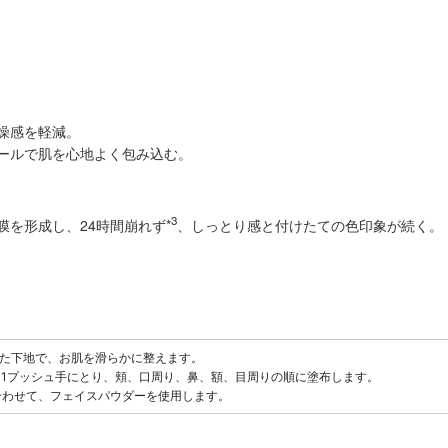
燥感を軽減。
ールで肌を心地よく包み込む。
3
を形成し、24時間崩れず*
、しっとり感と付けたての色印象が続く。
わせた下地で、お肌を滑らかに整えます。
ンを1プッシュ手にとり、頬、口周り、鼻、額、目周りの順に塗布します。
に合わせて、フェイスパウダーを使用します。