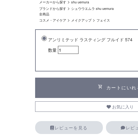
>
メーカーから探す
shu uemura
>
ブランドから探す
シュウウエムラ shu uemura
全商品
>
>
コスメ・アイケア
メイクアップ
フェイス
アンリミテッド ラスティング フルイド 574
数量
shopping_cart
カートにいれ
お気に入り
レビューを見る
レビ