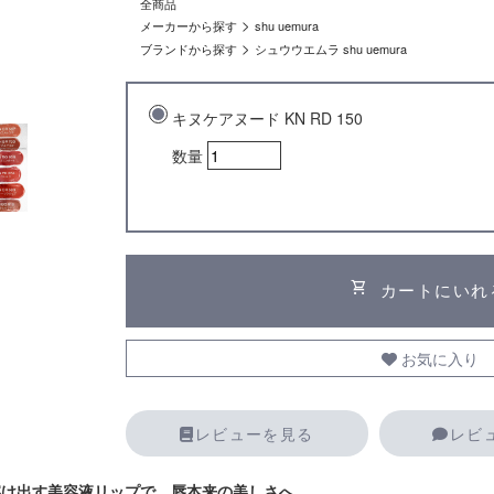
全商品
>
メーカーから探す
shu uemura
>
ブランドから探す
シュウウエムラ shu uemura
キヌケアヌード KN RD 150
数量
shopping_cart
カートにいれ
お気に入り
レビューを見る
レビ
溶け出す美容液リップで、唇本来の美しさへ。