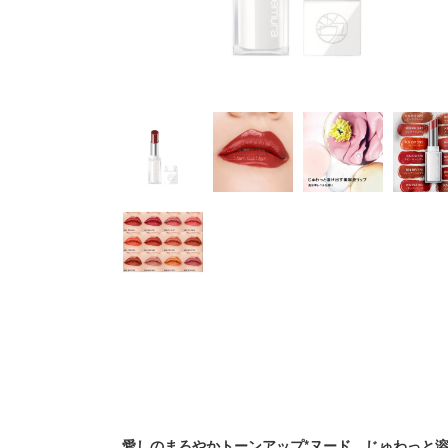
愛しのまろやかトーンアップ*ヌード。じゅわっと