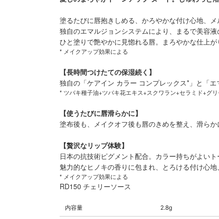
塗るたびに唇抱きしめる、かろやかな付け心地、メ
独自のエマルジョンシステムにより、まるで美容液
ひと塗りで艶やかに見惚れる唇。まろやかな仕上が
* メイクアップ効果による
【長時間つけたての保湿続く】
独自の「ケアイン カラー コンプレックス*」と
* ツバキ種子油+ツバキ花エキス+スクワラン+セラミド+グ
【使うたびに唇滑らかに】
塗布後も、メイクオフ後も唇のきめを整え、滑らか
【贅沢なリップ体験】
日本の抗技術ピグメント配合。カラー持ちがよいト
魅力的なヒノキの香りに包まれ、とろける付け心地
* メイクアップ効果による
RD150 チェリーソース
内容量
2.8g