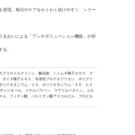
感を実現。毎日のケアをわくわく続けやすく、シリー
うるおいによる「アンチボリューション機能」が頭
する。
カプリロイルグリシン、酸化銀、ハトムギ種子エキス、グ
、ダイズ種子エキス、水溶性プロテオグリカン、ポリグリ
ポリクオタニウム－１０、ポリクオタニウム－５０、ヒド
キサンジオール、メチルパラベン、ラウリルベタイン、コカ
Ｎａ、フィチン酸、パルミチン酸アスコルビル、プロピル