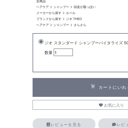
全商品
>
>
ヘアケア
シャンプー
頭皮が脂っぽい
>
メーカーから探す
ルベル
>
ブランドから探す
ジオ THEO
>
>
ヘアケア
シャンプー
さらさら
ジオ スタンダード シャンプーバイタライズ 50
数量
shopping_cart
カートにいれ
お気に入り
レビューを見る
レビ