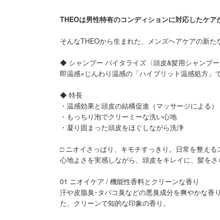
THEOは男性特有のコンディションに対応したケ
そんなTHEOから生まれた、メンズヘアケアの新た
◆ シャンプー バイタライズ〈頭皮&髪用シャンプー
即温感×じんわり温感の「ハイブリット温感処方」
◆ 特長
・温感効果と頭皮の結構促進（マッサージによる）
・もっちり泡でクリーミーな洗い心地
・凝り固まった頭皮をほぐしながら洗浄
□ ニオイさっぱり、キモチすっきり。日常を整える
心地よさを実感しながら、頭皮をキレイに、髪をさ
01 ニオイケア / 機能性香料とクリーンな香り
汗や皮脂臭･タバコ臭などの悪臭成分を爽やかな香
た、クリーンで知的な印象の香り。