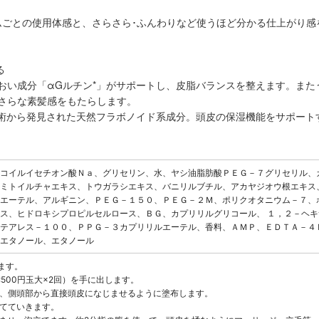
ムごとの使用体感と、さらさら･ふんわりなど使うほど分かる仕上がり
る
おい成分「αGルチン*」がサポートし、皮脂バランスを整えます。また
さらな素髪感をもたらします。
技術から発見された天然フラボノイド系成分。頭皮の保湿機能をサポート
コイルイセチオン酸Ｎａ、グリセリン、水、ヤシ油脂肪酸ＰＥＧ－７グリセリル、
ミトイルチャエキス、トウガラシエキス、バニリルブチル、アカヤジオウ根エキス
エーテル、アルギニン、ＰＥＧ－１５０、ＰＥＧ－２Ｍ、ポリクオタニウム－７、
ス、ヒドロキシプロピルセルロース、ＢＧ、カプリリルグリコール、 １，２－ヘ
テアレス－１００、ＰＰＧ－３カプリリルエーテル、香料、ＡＭＰ、ＥＤＴＡ－４
エタノール、エタノール
ます。
:500円玉大×2回）を手に出します。
ず、側頭部から直接頭皮になじませるように塗布します。
立てていきます。