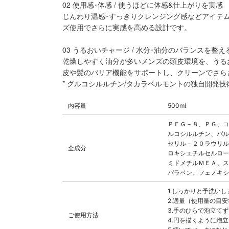
02 使用感･体感 / 使うほどに体感&仕上がりを実感
じんわり温感･すっきりクレンジング感などアイテ
ズ使用でさらに実感を高める設計です。
03 うるおいチャージ / 水分･油分のバランスを整え
乾燥しやすく油分が多いメンズの頭皮環境を、うる
皮や髪のバリア機能をサポートし、クリーンでさら
* グルコシルルチン/タカラベルモントの独自開発
内容量
500ml
ＰＥＧ－８、ＰＧ、コ
ルコシルルチン、パル
セリル－２０ラウリル
全成分
ロキシエチルセルロー
ミドメチルＭＥＡ、ス
パラベン、フェノキシ
1.しっかりと予洗いし
2.適量（使用量の目安
3.手のひらで泡立て
ご使用方法
4.円を描くように泡