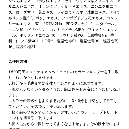
ソウ花エキス、ゴボウ根エキス、セイヨウキズタ葉／茎エキス、ア
ルニカ花エキス、オランダガラシ葉／茎エキス、ニンニク根エキ
ス、ローズマリー葉エキス、セイヨウアカマツ球果エキス、グリチ
ルリチン酸2K、ボタンエキス、フユボダイジュ花エキス、コンフ
リー葉エキス、BG、EDTA-2Na、PPG-2コカミド、エタノール、
クエン酸、グリセリン、コカミドメチルMEA、フェノキシエタノ
ール、ポリクオタニウム-10、ラウリン酸PG、安息香酸Na、香
料、(＋／-)紫401、HC青2、塩基性赤51、塩基性青99、塩基性茶
16、塩基性橙31
ご使用方法
1.500円玉大（ミディアムヘアケア）のカラーシャンプーを手に取
り、根元からなじませます。
2.根元から毛先まで髪全体を包みこむように泡立てます。
3.泡がムラなくいき渡るように、髪全体をもみ込むようにして洗い
ます。
4.カラーの浸透性をよくするために、3～5分を目安として放置し
てください。その後よく洗い流します。
5.軽く髪の水気を切ってから、クオルシア カラーラップトリート
メントを適量手に取ります。
6.髪の毛先から中間にかけてよくなじませます。その後十分にすす