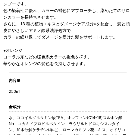
ンプーです。
色の染着性に優れ、カラーの褪色にアプローチし、染めたてのサロ
ンカラーを長持ちさせます。
さらに、13 種の植物エキスとダメージケア成分※を配合し、髪と頭
皮にやさしいアミノ酸系洗浄処方で、
カラーの繰り返しでダメージを受けた髪をサポートします。
●オレンジ
コーラル系などの暖色系カラーの褪色を抑え、
華やかなオレンジの髪色を長持ちさせます。
内容量
250ml
全成分
水、ココイルグルタミン酸TEA、オレフィン(C14-16)スルホン酸
Na、コカミドプロピルベタイン、ラウリルヒドロキシスルタイ
ン、加水分解ケラチン(羊毛)、ローマカミツレ花エキス、オドリコ