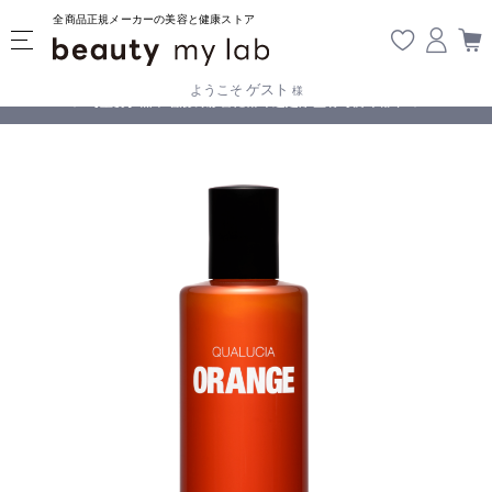
全商品正規メーカーの美容と健康ストア
ゲスト
ようこそ
様
無料
!
【重要】熊本地震の影響により遅延が生じております