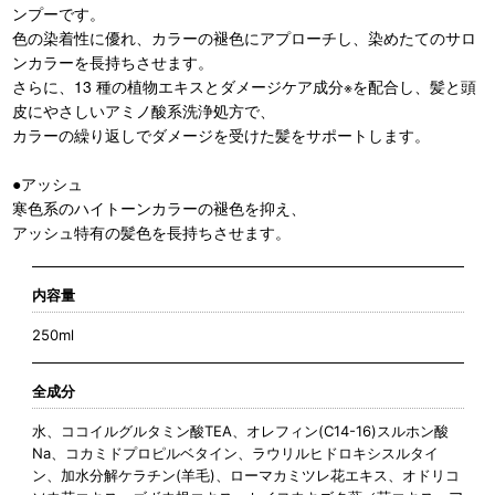
ンプーです。
色の染着性に優れ、カラーの褪色にアプローチし、染めたてのサロ
ンカラーを長持ちさせます。
さらに、13 種の植物エキスとダメージケア成分※を配合し、髪と頭
皮にやさしいアミノ酸系洗浄処方で、
カラーの繰り返しでダメージを受けた髪をサポートします。
●アッシュ
寒色系のハイトーンカラーの褪色を抑え、
アッシュ特有の髪色を長持ちさせます。
内容量
250ml
全成分
水、ココイルグルタミン酸TEA、オレフィン(C14-16)スルホン酸
Na、コカミドプロピルベタイン、ラウリルヒドロキシスルタイ
ン、加水分解ケラチン(羊毛)、ローマカミツレ花エキス、オドリコ