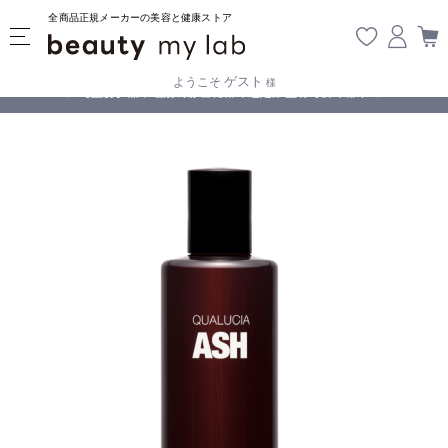
全商品正規メーカーの美容と健康ストア
ゲスト
ようこそ
様
無料
!
【重要】熊本地震の影響により遅延が生じております