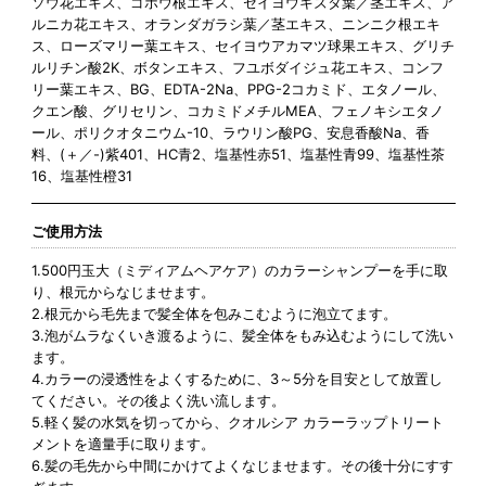
ソウ花エキス、ゴボウ根エキス、セイヨウキズタ葉／茎エキス、ア
ルニカ花エキス、オランダガラシ葉／茎エキス、ニンニク根エキ
ス、ローズマリー葉エキス、セイヨウアカマツ球果エキス、グリチ
ルリチン酸2K、ボタンエキス、フユボダイジュ花エキス、コンフ
リー葉エキス、BG、EDTA-2Na、PPG-2コカミド、エタノール、
クエン酸、グリセリン、コカミドメチルMEA、フェノキシエタノ
ール、ポリクオタニウム-10、ラウリン酸PG、安息香酸Na、香
料、(＋／-)紫401、HC青2、塩基性赤51、塩基性青99、塩基性茶
16、塩基性橙31
ご使用方法
1.500円玉大（ミディアムヘアケア）のカラーシャンプーを手に取
り、根元からなじませます。
2.根元から毛先まで髪全体を包みこむように泡立てます。
3.泡がムラなくいき渡るように、髪全体をもみ込むようにして洗い
ます。
4.カラーの浸透性をよくするために、3～5分を目安として放置し
てください。その後よく洗い流します。
5.軽く髪の水気を切ってから、クオルシア カラーラップトリート
メントを適量手に取ります。
6.髪の毛先から中間にかけてよくなじませます。その後十分にすす