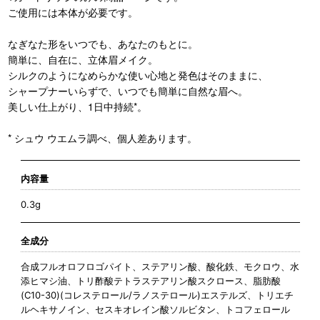
ご使用には本体が必要です。
なぎなた形をいつでも、あなたのもとに。
簡単に、自在に、立体眉メイク。
シルクのようになめらかな使い心地と発色はそのままに、
シャープナーいらずで、いつでも簡単に自然な眉へ。
美しい仕上がり、1日中持続*。
* シュウ ウエムラ調べ、個人差あります。
内容量
0.3g
全成分
合成フルオロフロゴパイト、ステアリン酸、酸化鉄、モクロウ、水
添ヒマシ油、トリ酢酸テトラステアリン酸スクロース、脂肪酸
(C10-30)(コレステロール/ラノステロール)エステルズ、トリエチ
ルヘキサノイン、セスキオレイン酸ソルビタン、トコフェロール