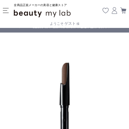
全商品正規メーカーの美容と健康ストア
ゲスト
ようこそ
様
無料
!
【重要】熊本地震の影響により遅延が生じております