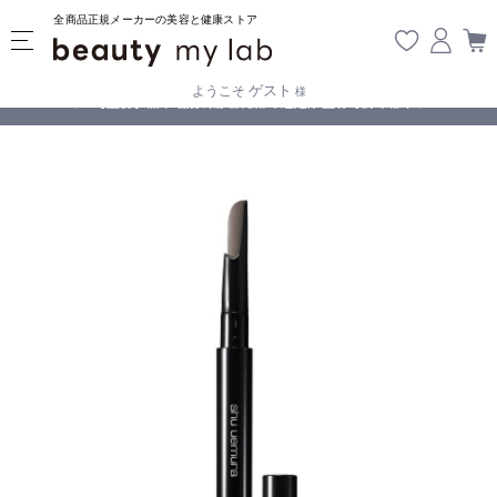
全商品正規メーカーの美容と健康ストア
ゲスト
ようこそ
様
無料
!
【重要】熊本地震の影響により遅延が生じております