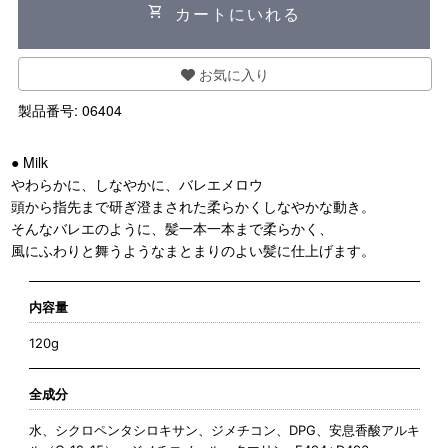
shopping_cart
カートにいれる
お気に入り
製品番号:
06404
● Milk
やわらかに、しなやかに、バレエメロウ
頭から指先まで研ぎ澄まされた柔らかくしなやかな動き。
そんなバレエのように、髪一本一本まで柔らかく、
風にふわりと舞うようなまとまりのよい髪に仕上げます。
内容量
120g
全成分
水、シクロペンタシロキサン、ジメチコン、DPG、安息香酸アルキ