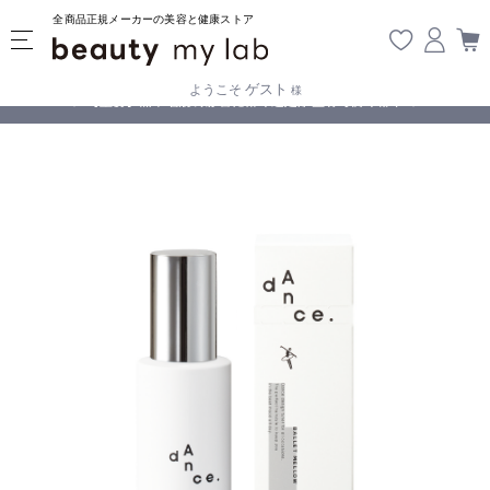
全商品正規メーカーの美容と健康ストア
ゲスト
ようこそ
様
無料
!
【重要】熊本地震の影響により遅延が生じております