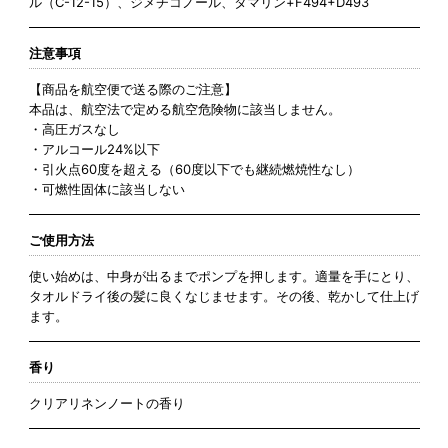
ル（C-12-15）、ジメチコノール、タマリン+F494+D493
注意事項
【商品を航空便で送る際のご注意】
本品は、航空法で定める航空危険物に該当しません。
・高圧ガスなし
・アルコール24%以下
・引火点60度を超える（60度以下でも継続燃焼性なし）
・可燃性固体に該当しない
ご使用方法
使い始めは、中身が出るまでポンプを押します。適量を手にとり、
タオルドライ後の髪に良くなじませます。その後、乾かして仕上げ
ます。
香り
クリアリネンノートの香り