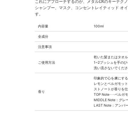
これにアプローチするのが、メタルDXのキーテク
シャンプー、マスク、コンセントレイティッド オ
す。
内容量
100ml
全成分
注意事項
乾いた髪またはタオル
ご使用方法
1~2プッシュを手の
洗い流さないでくださ
印象的で心を虜にする
レモンとベルガモット
ストノートが香りを仕
香り
TOP Note･･･ベ
MIDDLE Note
LAST Note：ア