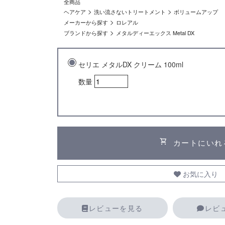
全商品
>
>
ヘアケア
洗い流さないトリートメント
ボリュームアップ
>
メーカーから探す
ロレアル
>
ブランドから探す
メタルディーエックス Metal DX
セリエ メタルDX クリーム 100ml
数量
shopping_cart
カートにいれ
お気に入り
レビューを見る
レビ