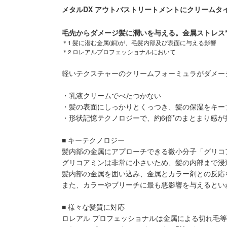
メタルDX アウトバストリートメントにクリームタ
毛先からダメージ髪に潤いを与える。金属ストレス
＊1 髪に潜む金属(銅)が、毛髪内部及び表面に与える影響
＊2 ロレアルプロフェッショナルにおいて
軽いテクスチャーのクリームフォーミュラがダメー
・乳液クリームでべたつかない
・髪の表面にしっかりとくっつき、髪の保湿をキー
・形状記憶テクノロジーで、約6倍*のまとまり感
■ キーテクノロジー
髪内部の金属にアプローチできる微小分子「グリコ
グリコアミンは非常に小さいため、髪の内部まで浸
髪内部の金属を囲い込み、金属とカラー剤との反応
また、カラーやブリーチに最も悪影響を与えるとい
■ 様々な髪質に対応
ロレアル プロフェッショナルは金属による切れ毛