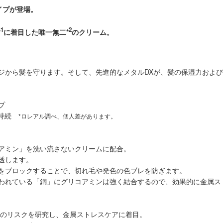
イプが登場。
1
2
*
に着目した唯一無二*
のクリーム。
ジから髪を守ります。そして、先進的なメタルDXが、髪の保湿力およ
プ
が持続
*ロレアル調べ、個人差があります。
アミン」を洗い流さないクリームに配合。
透します。
をブロックすることで、切れ毛や発色の色ブレを防ぎます。
われている「銅」にグリコアミンは強く結合するので、効果的に金属ス
等のリスクを研究し、金属ストレスケアに着目。