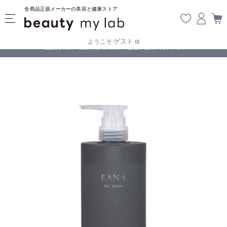
全商品正規メーカーの美容と健康ストア
ゲスト
ようこそ
様
無料
!
【重要】熊本地震の影響により遅延が生じております