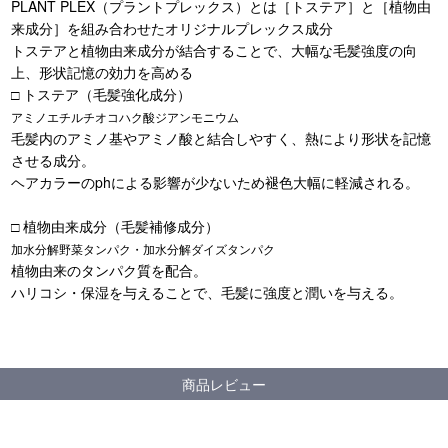
PLANT PLEX（プラントプレックス）とは［トステア］と［植物由
来成分］を組み合わせたオリジナルプレックス成分
トステアと植物由来成分が結合することで、大幅な毛髪強度の向
上、形状記憶の効力を高める
□ トステア（毛髪強化成分）
アミノエチルチオコハク酸ジアンモニウム
毛髪内のアミノ基やアミノ酸と結合しやすく、熱により形状を記憶
させる成分。
ヘアカラーのphによる影響が少ないため褪色大幅に軽減される。
□ 植物由来成分（毛髪補修成分）
加水分解野菜タンパク・加水分解ダイズタンパク
植物由来のタンパク質を配合。
ハリコシ・保湿を与えることで、毛髪に強度と潤いを与える。
商品レビュー