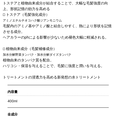
トステアと植物由来成分が結合することで、大幅な毛髪強度の向
上、形状記憶の効力を高める
□ トステア（毛髪強化成分）
アミノエチルチオコハク酸ジアンモニウム
毛髪内のアミノ基やアミノ酸と結合しやすく、熱により形状を記憶
させる成分。
ヘアカラーのphによる影響が少ないため褪色大幅に軽減される。
□ 植物由来成分（毛髪補修成分）
加水分解野菜タンパク・加水分解ダイズタンパク
植物由来のタンパク質を配合。
ハリコシ・保湿を与えることで、毛髪に強度と潤いを与える。
トリートメントの浸透力を高める新発想の水トリートメント
内容量
400ml
全成分