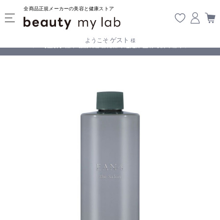
全商品正規メーカーの美容と健康ストア
ゲスト
ようこそ
様
無料
!
【重要】熊本地震の影響により遅延が生じております