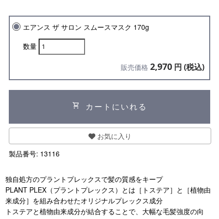
エアンス ザ サロン スムースマスク 170g
数量
2,970
円 (税込)
販売価格
shopping_cart
カートにいれる
お気に入り
製品番号:
13116
独自処方のプラントプレックスで髪の質感をキープ
PLANT PLEX（プラントプレックス）とは［トステア］と［植物由
来成分］を組み合わせたオリジナルプレックス成分
トステアと植物由来成分が結合することで、大幅な毛髪強度の向