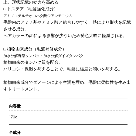
上、形状記憶の効力を高める
□ トステア（毛髪強化成分）
アミノエチルチオコハク酸ジアンモニウム
毛髪内のアミノ基やアミノ酸と結合しやすく、熱により形状を記憶
させる成分。
ヘアカラーのphによる影響が少ないため褪色大幅に軽減される。
□ 植物由来成分（毛髪補修成分）
加水分解野菜タンパク・加水分解ダイズタンパク
植物由来のタンパク質を配合。
ハリコシ・保湿を与えることで、毛髪に強度と潤いを与える。
植物由来成分でダメージによる空洞を埋め、毛髪に柔軟性を生み出
すトリートメント。
内容量
170g
全成分