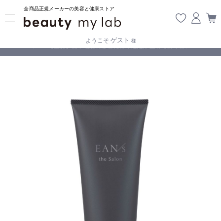
全商品正規メーカーの美容と健康ストア
ゲスト
ようこそ
様
無料
!
【重要】熊本地震の影響により遅延が生じております