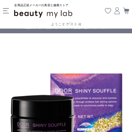
全商品正規メーカーの美容と健康ストア
ゲスト
ようこそ
様
無料
!
【重要】熊本地震の影響により遅延が生じております