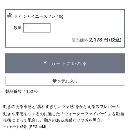
ドア シャイニースフレ 40g
数量
2,178
円 (税込)
販売価格
shopping_cart
カートにいれる
お気に入り
製品番号:
115270
動きのある束感と"濡れすぎないツヤ感"をかなえるスフレバーム
1
動きや束感をつくるのに適した「ウォーターファイバー*
」を独自
技術によって配合し、動きのある束感とツヤ感を両立。
＊1 セット成分（PEG-45M)