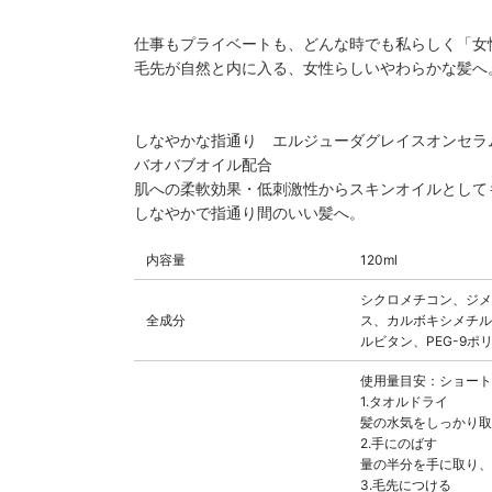
仕事もプライベートも、どんな時でも私らしく「女
毛先が自然と内に入る、女性らしいやわらかな髪へ
しなやかな指通り エルジューダグレイスオンセラ
バオバブオイル配合
肌への柔軟効果・低刺激性からスキンオイルとして
しなやかで指通り間のいい髪へ。
内容量
120ml
シクロメチコン、ジメ
全成分
ス、カルボキシメチル
ルビタン、PEG-9
使用量目安：ショート
1.タオルドライ
髪の水気をしっかり取
2.手にのばす
量の半分を手に取り、
3.毛先につける