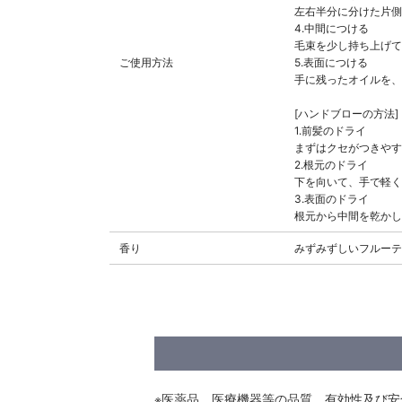
左右半分に分けた片側
4.中間につける
毛束を少し持ち上げて
ご使用方法
5.表面につける
手に残ったオイルを、
[ハンドブローの方法]
1.前髪のドライ
まずはクセがつきやす
2.根元のドライ
下を向いて、手で軽く
3.表面のドライ
根元から中間を乾かし
香り
みずみずしいフルーテ
※医薬品、医療機器等の品質、有効性及び