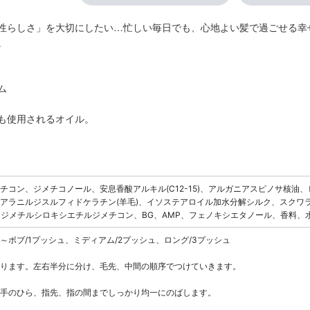
性らしさ」を大切にしたい…忙しい毎日でも、心地よい髪で過ごせる幸
。
ム
も使用されるオイル。
チコン、ジメチコノール、安息香酸アルキル(C12-15)、アルガニアスピノサ核
アラニルジスルフィドケラチン(羊毛)、イソステアロイル加水分解シルク、スクワ
ポリジメチルシロキシエチルジメチコン、BG、AMP、フェノキシエタノール、香料、
～ボブ/1プッシュ、ミディアム/2プッシュ、ロング/3プッシュ
ります。左右半分に分け、毛先、中間の順序でつけていきます。
手のひら、指先、指の間までしっかり均一にのばします。