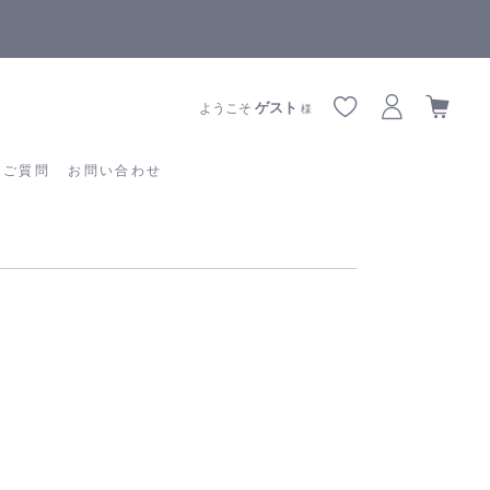
5,500円(税込)以上ご購入で
送料550円(税込)無料
!
【
あるご質問
お問い合わせ
ゲスト
ようこそ
様
るご質問
お問い合わせ