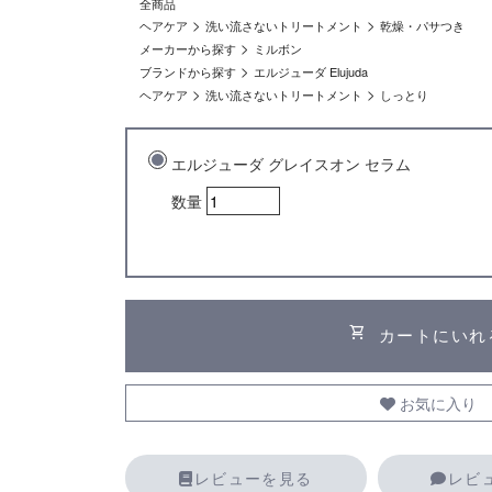
全商品
>
>
ヘアケア
洗い流さないトリートメント
乾燥・パサつき
>
メーカーから探す
ミルボン
>
ブランドから探す
エルジューダ Elujuda
>
>
ヘアケア
洗い流さないトリートメント
しっとり
エルジューダ グレイスオン セラム
数量
shopping_cart
カートにいれ
お気に入り
レビューを見る
レビ