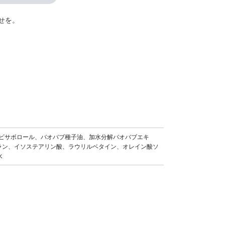
せを。
油、ビサボロール、バオバブ種子油、加水分解バオバブエキ
ラン、イソステアリン酸、ラウリルベタイン、オレイン酸ソ
水