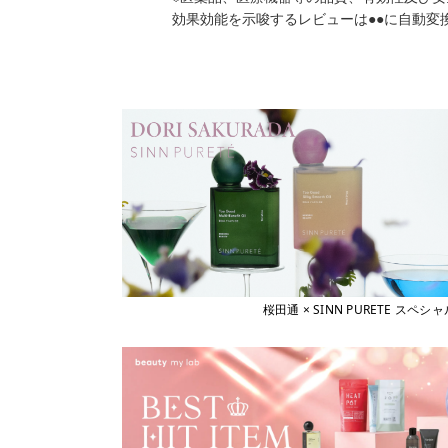
効果効能を示唆するレビューは●●に自動変
桜田通 × SINN PURETE 