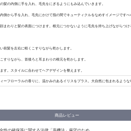
の髪の内側に手を入れ、毛先をにぎるようにもみ込んでいきます。
内側から手を入れ、毛先にかけて指の間でキューティクルをなめすイメージですべ
顔まわりと髪の表面につけます。根元につかないように毛先を持ち上げながらつけ
い前髪を左右に軽くこすりながら乾かします。
こすりながら、首後ろと耳まわりの根元を乾かします。
ます。スタイルに合わせてヘアデザインを整えます。
ィーフローラルの香りに、温かみのあるイリスをプラス。大自然に包まれるような
商品レビュー
安全性の確保等に関する法律「薬機法」厳守のため