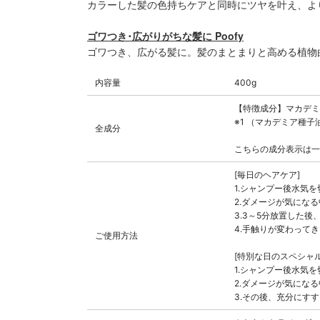
カラーした髪の色持ちケアと同時にツヤを叶え、よ
ゴワつき･広がりがちな髪に Poofy
ゴワつき、広がる髪に。髪のまとまりと高める植物
内容量
400g
【特徴成分】マカデミ
※1 （マカデミア種子
全成分
こちらの成分表示は一
[毎日のヘアケア]
1.シャンプー後水気
2.ダメージが気にな
3.3～5分放置した
4.手触りが変わって
ご使用方法
[特別な日のスペシャル
1.シャンプー後水気
2.ダメージが気にな
3.その後、充分にす