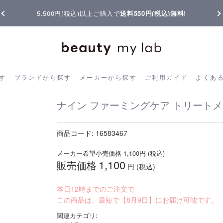
【重要】熊本地震の影響によりお届けに遅延が生じております
ら探す
ブランドから探す
メーカーから探す
ご利用ガイド
よく
す
ブランドから探す
メーカーから探す
ご利用ガイド
よくあ
ナイン ファーミングケア トリートメン
商品コード:
16583467
メーカー希望小売価格
1,100
円 (税込)
1,100
販売価格
円 (税込)
本日12時までのご注文で
この商品は、最短で【8月9日】にお届け可能です。
関連カテゴリ: