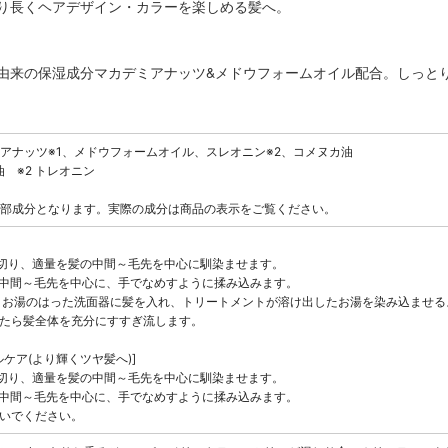
り長くヘアデザイン・カラーを楽しめる髪へ。
由来の保湿成分マカデミアナッツ&メドウフォームオイル配合。しっと
アナッツ※1、メドウフォームオイル、スレオニン※2、コメヌカ油
油 ※2 トレオニン
部成分となります。実際の成分は商品の表示をご覧ください。
を切り、適量を髪の中間～毛先を中心に馴染ませます。
る中間～毛先を中心に、手でなめすように揉み込みます。
後、お湯のはった洗面器に髪を入れ、トリートメントが溶け出したお湯を染み込ませ
きたら髪全体を充分にすすぎ流します。
ケア(より輝くツヤ髪へ)]
を切り、適量を髪の中間～毛先を中心に馴染ませます。
る中間～毛先を中心に、手でなめすように揉み込みます。
すいでください。