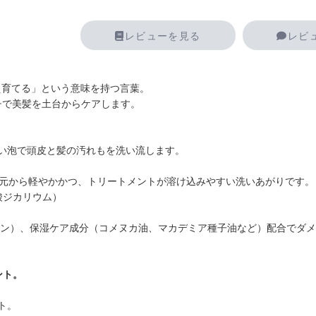
レビューを見る
レビ
植え育てる」という意味を持つ言葉。
プローチで美髪を土台からケアします。
い泡で頭皮と髪の汚れもを洗い流します。
根元から軽やかかつ、トリートメントが溶け込みやすい洗いあがりです。
酸ジカリウム）
ニン）、保湿ケア成分（コメヌカ油、マカデミア種子油など）配合でダ
ント。
ト。