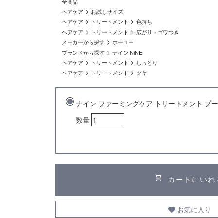
全商品
>
ヘアケア
お試しサイズ
>
>
ヘアケア
トリートメント
色持ち
>
>
ヘアケア
トリートメント
広がり・ゴワつき
>
メーカーから探す
ホーユー
>
ブランドから探す
ナイン NiNE
>
>
ヘアケア
トリートメント
しっとり
>
>
ヘアケア
トリートメント
ツヤ
ナイン ファーミングケア トリートメント プーフ
数量
shopping_cart
カートにいれ
お気に入り