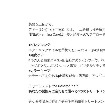
美髪を土台から。
ファーミング（farming）とは、「土を耕し種を
NiNEのFarming Careは、髪と頭皮へのWア
■クレンジング
スタイリングオイル使用後でもふんわり・きめ細か
■頭皮ケア
4つの天然由来エキス※配合処方のシャンプーで、
（※ツボクサ、ボタン、ウメ果実、グリチルリチン
■カラーキープ
カラーヘアを労わるpH調整成分（酒石酸、アルギ
トリートメント for Colored hair
あなたの髪悩みに合わせて選べる3つのトリートメ
異なる髪悩みに特化させた毛髪補修型トリートメン