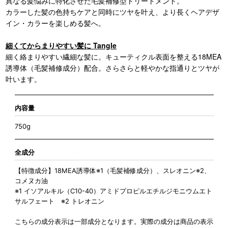
異なる髪悩みに特化させた毛髪補修型トリートメント。
カラーした髪の色持ちケアと同時にツヤを叶え、より長くヘアデザ
イン・カラーを楽しめる髪へ。
細くてからまりやすい髪に Tangle
細く絡まりやすい繊細な髪に。キューティクル表面を整える18MEA
誘導体（毛髪補修成分）配合。さらさらと軽やかな指通りとツヤが
叶います。
内容量
750g
全成分
【特徴成分】18MEA誘導体※1（毛髪補修成分）、スレオニン※2、
コメヌカ油
※1 イソアルキル（C10-40）アミドプロピルエチルジモニウムエト
サルフェート ※2 トレオニン
こちらの成分表示は一部成分となります。実際の成分は商品の表示