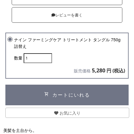
レビューを書く
ナイン ファーミングケア トリートメント タングル 750g
詰替え
数量
5,280
円 (税込)
販売価格
shopping_cart
カートにいれる
お気に入り
美髪を土台から。