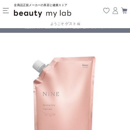
全商品正規メーカーの美容と健康ストア
ゲスト
ようこそ
様
無料
!
【重要】熊本地震の影響により遅延が生じております