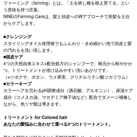
ファーミング（farming）とは、「土を耕し種を植え育てる」とい
う意味を持つ言葉。
NiNEのFarming Careは、髪と頭皮へのWアプローチで美髪を土台
からケアします。
■クレンジング
スタイリングオイル使用後でもふんわり・きめ細かい泡で頭皮と髪
の汚れもを洗い流します。
■頭皮ケア
4つの天然由来エキス※配合処方のシャンプーで、根元から軽やかか
つ、トリートメントが溶け込みやすい洗いあがりです。
（※ツボクサ、ボタン、ウメ果実、グリチルリチン酸ジカリウム）
■カラーキープ
カラーヘアを労わるpH調整成分（酒石酸、アルギニン）、保湿ケア
成分（コメヌカ油、マカデミア種子油など）配合でダメージ補修し
ながら、色ツヤ髪は導きます。
トリートメント for Colored hair
あなたの髪悩みに合わせて選べる3つのトリートメント。