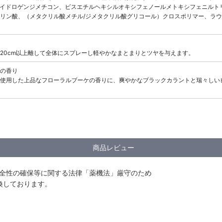
ハイドロゲンジメチコン、ビスエチルヘキシルオキシフェノールメトキシフェニルト
リン酸、（メタクリル酸メチル/ジメタクリル酸グリコール）クロスポリマー、ラウ
20cm以上離して全体にスプレーし軽やかなまとまりとツヤを与えます。
の香り
使用した上品なフローラルブーケの香りに、爽やかなブラックカラントと瑞々しい
商品レビュー
安全性の確保等に関する法律「薬機法」厳守のため
換しております。