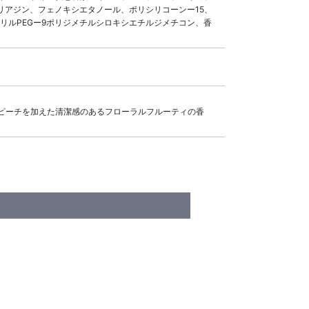
リアジン、フェノキシエタノール、ポリシリコーンー15、
リルPEGー9ポリジメチルシロキシエチルジメチコン、香
ピーチを加えた清潔感のあるフローラルフルーティの香