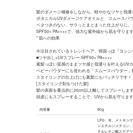
髪のダメージ補修をしながら、軽やかなツヤと指通り
ボタニカルUVダメージケアオイルと、スムースパ
ベタつきのない、サラっとまとまった仕上がりに。
SPF50+ PA++++で、強力な紫外線から肌を守りま
* 肌への効果
今注目されているトレンドヘア、韓国っぽ『ヨシン
■ツヤ出し+UVスプレー SPF50+ PA++++
素髪っぽい質感のままツヤ感と指通りを叶えるUV
ベビーパウダーにも使われる「スムースパウダー」
スタイリングの仕上げにも素髪にもバッチリです！
[スタイリング剤をつけた髪]
髪の表面を重点的に20cm以上離してスプレーしま
頭皮にもスプレーすることで、UVから肌を守りま
内容量
60g
LPG、水、メトキシ
シエチルジメチコン、
チルレチン酸ステアリ