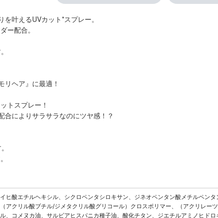
を叶えるUVカット*スプレー。
ウダー配合。
す。
モリヘア』に最適！
カットスプレー！
配合によりサラサラなのにツヤ感！？
す。
す。
ケイヒ酸エチルヘキシル、シクロペンタシロキサン、ジネオペンタン酸メチルペンタン
（アクリル酸ブチル/ジメタクリル酸グリコール）クロスポリマー、（アクリレーツ
ル、コメヌカ油、サルビアヒスパニカ種子油、酸化チタン、ジエチルアミノヒドロ