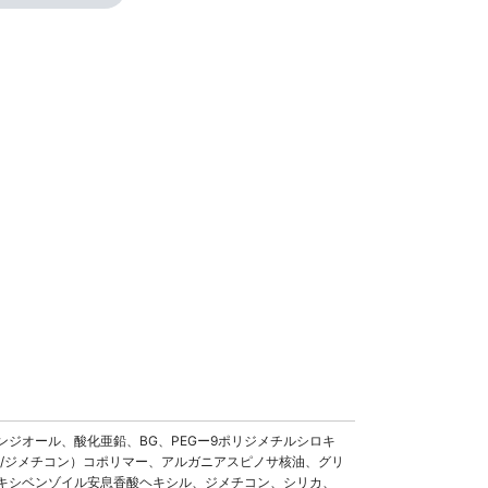
ジオール、酸化亜鉛、BG、PEGー9ポリジメチルシロキ
/ジメチコン）コポリマー、アルガニアスピノサ核油、グリ
キシベンゾイル安息香酸ヘキシル、ジメチコン、シリカ、