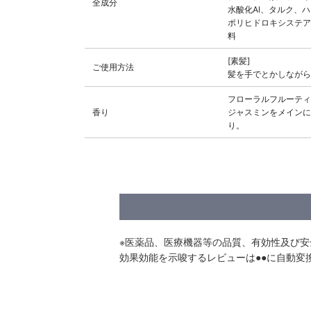
全成分
水酸化Al、タルク、
ポリヒドロキシステア
料
[素髪]
ご使用方法
髪を手でとかしながら
フローラルフルーティ
香り
ジャスミンをメインに
り。
※医薬品、医療機器等の品質、有効性及び
効果効能を示唆するレビューは●●に自動変