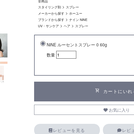
全商品
>
スタイリング剤
スプレー
>
メーカーから探す
ホーユー
>
ブランドから探す
ナイン NiNE
>
>
UV・サンケア
ヘア
スプレー
NiNE ルーセントスプレー 0 60g
数量
shopping_cart
カートにいれ
お気に入り
レビューを見る
レビ