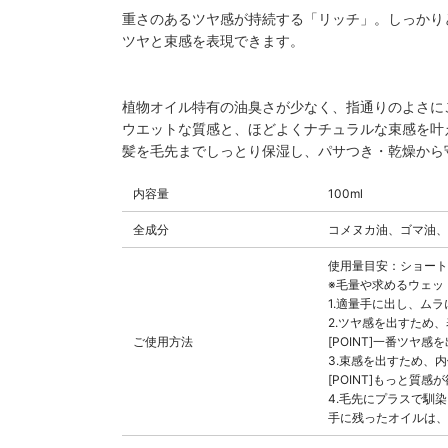
重さのあるツヤ感が持続する「リッチ」。しっかり
ツヤと束感を表現できます。
植物オイル特有の油臭さが少なく、指通りのよさに
ウエットな質感と、ほどよくナチュラルな束感を叶
髪を毛先までしっとり保湿し、パサつき・乾燥から
内容量
100ml
全成分
コメヌカ油、ゴマ油、
使用量目安：ショート/
※毛量や求めるウェッ
1.適量手に出し、ム
2.ツヤ感を出すため
ご使用方法
[POINT]一番ツヤ
3.束感を出すため、
[POINT]もっと質
4.毛先にプラスで馴
手に残ったオイルは、