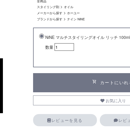
全商品
>
スタイリング剤
オイル
>
メーカーから探す
ホーユー
>
ブランドから探す
ナイン NiNE
NiNE マルチスタイリングオイル リッチ 100m
数量
shopping_cart
カートにいれ
お気に入り
レビューを見る
レビ