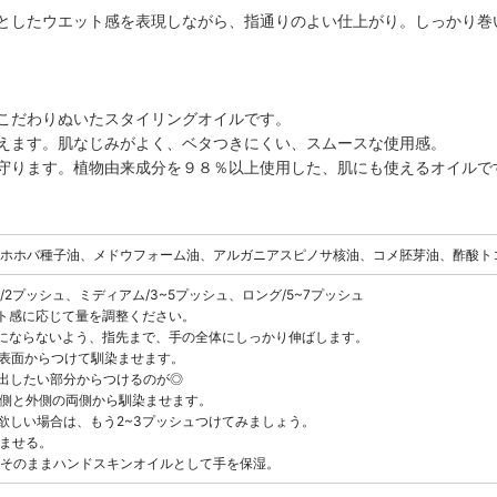
としたウエット感を表現しながら、指通りのよい仕上がり。しっかり巻
こだわりぬいたスタイリングオイルです。
えます。肌なじみがよく、ベタつきにくい、スムースな使用感。
守ります。植物由来成分を９８％以上使用した、肌にも使えるオイルで
ホホバ種子油、メドウフォーム油、アルガニアスピノサ核油、コメ胚芽油、酢酸ト
2プッシュ、ミディアム/3~5プッシュ、ロング/5~7プッシュ
ト感に応じて量を調整ください。
ラにならないよう、指先まで、手の全体にしっかり伸ばします。
、表面からつけて馴染ませます。
感を出したい部分からつけるのが◎
内側と外側の両側から馴染ませます。
感が欲しい場合は、もう2~3プッシュつけてみましょう。
染ませる。
そのままハンドスキンオイルとして手を保湿。