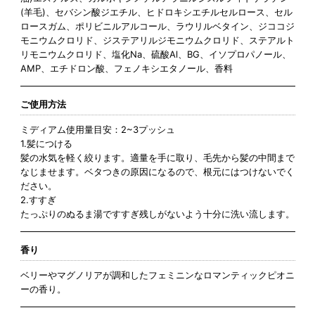
(羊毛)、セバシン酸ジエチル、ヒドロキシエチルセルロース、セル
ロースガム、ポリビニルアルコール、ラウリルベタイン、ジココジ
モニウムクロリド、ジステアリルジモニウムクロリド、ステアルト
リモニウムクロリド、塩化Na、硫酸Al、BG、イソプロパノール、
AMP、エチドロン酸、フェノキシエタノール、香料
ご使用方法
ミディアム使用量目安：2~3プッシュ
1.髪につける
髪の水気を軽く絞ります。適量を手に取り、毛先から髪の中間まで
なじませます。ベタつきの原因になるので、根元にはつけないでく
ださい。
2.すすぎ
たっぷりのぬるま湯ですすぎ残しがないよう十分に洗い流します。
香り
ベリーやマグノリアが調和したフェミニンなロマンティックピオニ
ーの香り。