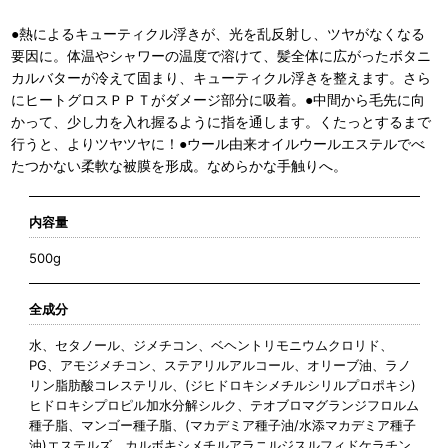
●熱によるキューティクル浮きが、光を乱反射し、ツヤがなくなる
要因に。体温やシャワーの温度で溶けて、髪全体に広がったボタニ
カルバターが冷えて固まり、キューティクル浮きを整えます。さら
にヒートグロスＰＰＴがダメージ部分に吸着。●中間から毛先に向
かって、少し力を入れ握るように指を通します。くたっとするまで
行うと、よりツヤツヤに！●ウール由来オイルウールエステルでべ
たつかない柔軟な被膜を形成。なめらかな手触りへ。
内容量
500g
全成分
水、セタノール、ジメチコン、ベヘントリモニウムクロリド、
PG、アモジメチコン、ステアリルアルコール、オリーブ油、ラノ
リン脂肪酸コレステリル、(ジヒドロキシメチルシリルプロポキシ)
ヒドロキシプロピル加水分解シルク、テオブロマグランジフロルム
種子脂、マンゴー種子脂、(マカデミア種子油/水添マカデミア種子
油)エステルズ、カルボキシメチルアラニルジスルフィドケラチン