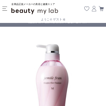
全商品正規メーカーの美容と健康ストア
ゲスト
ようこそ
様
無料
!
【重要】熊本地震の影響により遅延が生じております