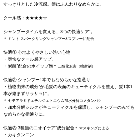
すっきりとした冷涼感。髪はふんわりなめらかに。
クール感：★★★★☆
シャンプータイムを変える、3つの快適ケア*。
＊ ミント スパークリングシャンプー&スプレーに配合
快適① 心地よくやさしい洗い心地
・爽快なクール感アップ。
・炭酸*配合のホイップ泡
＊ 二酸化炭素（噴射剤）
快適② シャンプー1本でもなめらかな指通り
・植物由来の成分*が毛髪の表面のキューティクルを整え、髪1本1
本が絡まずサラサラに。
＊ セテアラミドエチルジエトニウム加水分解コメタンパク
・加水分解シルクがキューティクルを保護し、シャンプーのみでも
なめらかな指通りに。
快適③ 3種類のニオイケア*成分配合
＊ マスキングによる
・カキタンニン