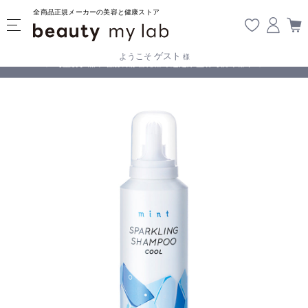
全商品正規メーカーの美容と健康ストア
ゲスト
ようこそ
様
無料
!
【重要】熊本地震の影響により遅延が生じております