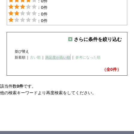
：0件
：0件
：0件
：0件
さらに条件を絞り込む
並び替え
新着順
|
古い順
|
満足度が高い順
|
参考になった順
（全0
件）
該当件数
0件
です。
他の検索キーワードより再度検索をしてください。