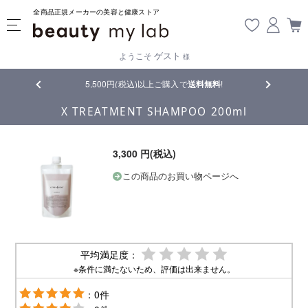
全商品正規メーカーの美容と健康ストア
ゲスト
ようこそ
様
5,500円(税込)以上ご購入で
送料無料
!
【重要】熊本
X TREATMENT SHAMPOO 200ml
3,300 円(税込)
この商品のお買い物ページへ
平均満足度：
※条件に満たないため、評価は出来ません。
：0件