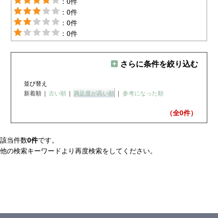
：0件
：0件
：0件
：0件
さらに条件を絞り込む
並び替え
新着順
|
古い順
|
満足度が高い順
|
参考になった順
（全0
件）
該当件数
0件
です。
他の検索キーワードより再度検索をしてください。