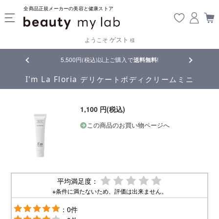
全商品正規メーカーの美容と健康ストア
ゲスト
ようこそ
様
品
5,500円(税込)以上ご購入で
送料無料
!
【重要】熊
I'm La Floria デリケートボディクリームミニ
1,100 円(税込)
この商品のお買い物ページへ
平均満足度：
※条件に満たないため、評価は出来ません。
：0件