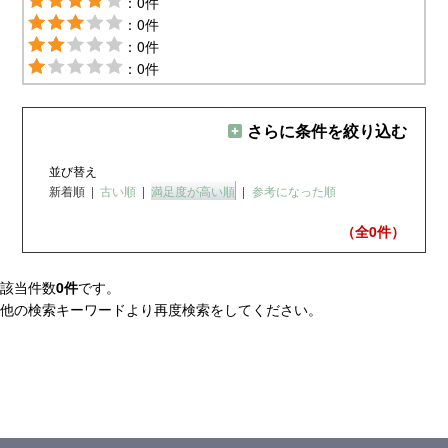
：0件
：0件
：0件
：0件
さらに条件を絞り込む
並び替え
新着順
|
古い順
|
満足度が高い順
|
参考になった順
（全0
件）
該当件数
0件
です。
他の検索キーワードより再度検索をしてください。