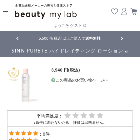
全商品正規メーカーの美容と健康ストア
ゲスト
ようこそ
様
品
5,500円(税込)以上ご購入で
送料無料
!
【重要】熊
SINN PURETE ハイドレイティング ローション a
3,940 円(税込)
この商品のお買い物ページへ
平均満足度：
※条件に満たないため、評価は出来ません。
：0件