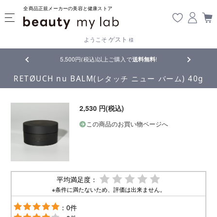
全商品正規メーカーの美容と健康ストア
ゲスト
ようこそ
様
品
5,500円(税込)以上ご購入で
送料無料
!
【重要】熊
RETØUCH nu BALM(レタッチ ニュー バーム) 40g
2,530 円(税込)
この商品のお買い物ページへ
平均満足度：
※条件に満たないため、評価は出来ません。
：0件