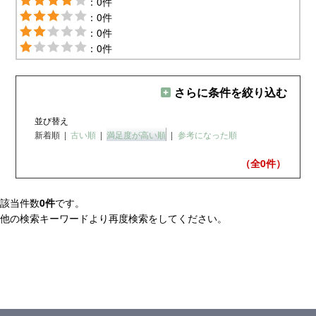
：0件
：0件
：0件
：0件
さらに条件を絞り込む
並び替え
新着順
|
古い順
|
満足度が高い順
|
参考になった順
（全0
件）
該当件数
0件
です。
他の検索キーワードより再度検索をしてください。