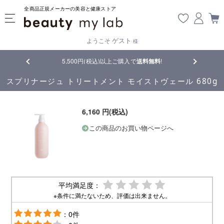
全商品正規メーカーの美容と健康ストア
ゲスト
ようこそ
様
品
5,500円(税込)以上ご購入で
送料無料
!
【重要】熊
スプリナージュ トリートメント モイストヴェール 680g
6,160 円(税込)
この商品のお買い物ページへ
平均満足度：
※条件に満たないため、評価は出来ません。
：0件