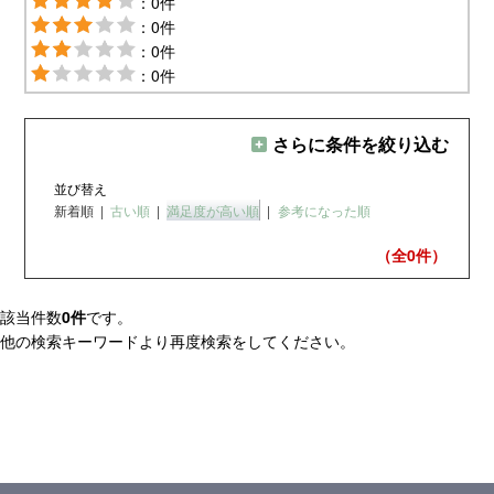
：0件
：0件
：0件
：0件
さらに条件を絞り込む
並び替え
新着順
|
古い順
|
満足度が高い順
|
参考になった順
（全0
件）
該当件数
0件
です。
他の検索キーワードより再度検索をしてください。