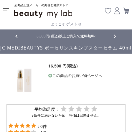
全商品正規メーカーの美容と健康ストア
ゲスト
ようこそ
様
品
5,500円(税込)以上ご購入で
送料無料
!
【重要】熊
JC MEDIBEAUTYS ポーセリンスキンブスターセラム 40ml
16,500 円(税込)
この商品のお買い物ページへ
平均満足度：
※条件に満たないため、評価は出来ません。
：0件