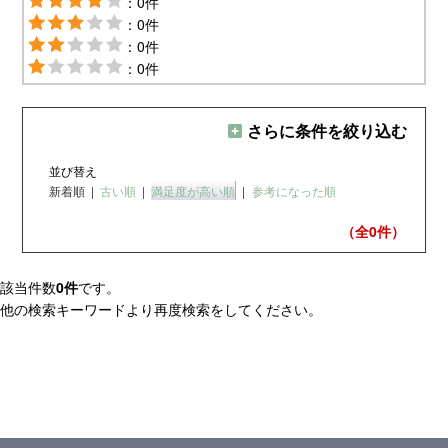
：0件
：0件
：0件
：0件
さらに条件を絞り込む
並び替え
新着順
|
古い順
|
満足度が高い順
|
参考になった順
（全0
件）
該当件数
0件
です。
他の検索キーワードより再度検索をしてください。