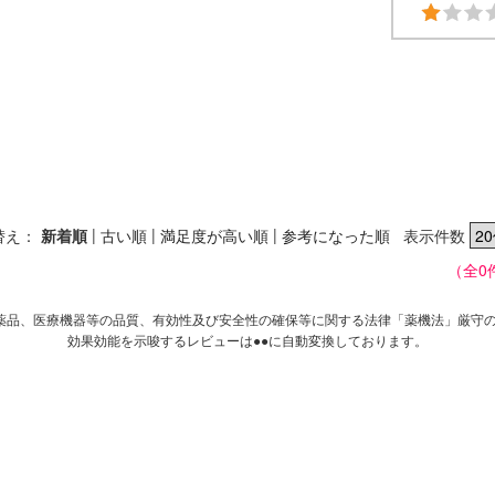
|
|
|
替え：
新着順
古い順
満足度が高い順
参考になった順
表示件数
（全0
薬品、医療機器等の品質、有効性及び安全性の確保等に関する法律「薬機法」厳守
効果効能を示唆するレビューは●●に自動変換しております。