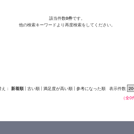
該当件数
0件
です。
他の検索キーワードより再度検索をしてください。
|
|
|
替え：
新着順
古い順
満足度が高い順
参考になった順
表示件数
（全0