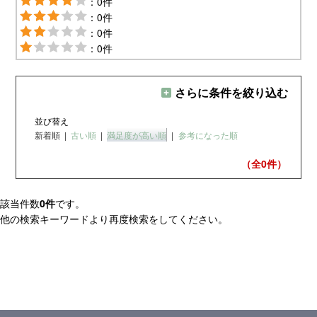
：0件
：0件
：0件
：0件
さらに条件を絞り込む
並び替え
新着順
|
古い順
|
満足度が高い順
|
参考になった順
（全0
件）
該当件数
0件
です。
他の検索キーワードより再度検索をしてください。