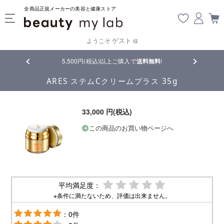
全商品正規メーカーの美容と健康ストア
ゲスト
ようこそ
様
品
5,500円(税込)以上ご購入で
送料無料
!
【重要】熊
ARES ステムCクリームプラス 35g
33,000 円(税込)
この商品のお買い物ページへ
平均満足度：
※条件に満たないため、評価は出来ません。
：0件