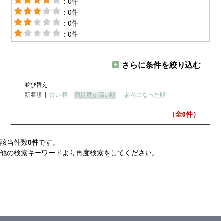
：0件
：0件
：0件
：0件
さらに条件を絞り込む
並び替え
新着順
|
古い順
|
満足度が高い順
|
参考になった順
（全0
件）
該当件数
0件
です。
他の検索キーワードより再度検索をしてください。