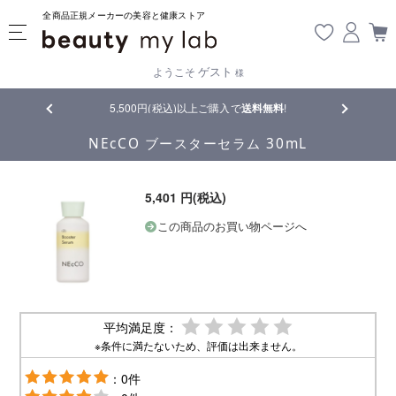
全商品正規メーカーの美容と健康ストア
ゲスト
ようこそ
様
品
5,500円(税込)以上ご購入で
送料無料
!
【重要】熊
NEcCO ブースターセラム 30mL
5,401 円(税込)
この商品のお買い物ページへ
平均満足度：
※条件に満たないため、評価は出来ません。
：0件