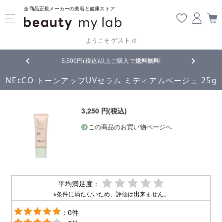
全商品正規メーカーの美容と健康ストア
ゲスト
ようこそ
様
品
5,500円(税込)以上ご購入で
送料無料
!
【重要】熊
NEcCO トーンアップUVセラム ミディアムベージュ 25g
3,250 円(税込)
この商品のお買い物ページへ
平均満足度：
※条件に満たないため、評価は出来ません。
：0件