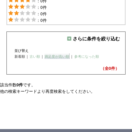
：0件
：0件
：0件
：0件
さらに条件を絞り込む
並び替え
新着順
|
古い順
|
満足度が高い順
|
参考になった順
（全0
件）
該当件数
0件
です。
他の検索キーワードより再度検索をしてください。