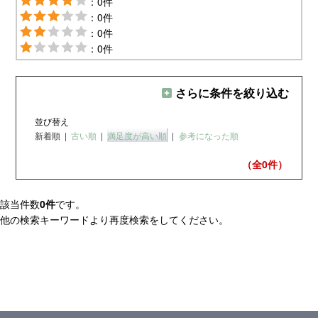
：0件
：0件
：0件
：0件
さらに条件を絞り込む
並び替え
新着順
|
古い順
|
満足度が高い順
|
参考になった順
（全0
件）
該当件数
0件
です。
他の検索キーワードより再度検索をしてください。