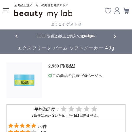
全商品正規メーカーの美容と健康ストア
ゲスト
ようこそ
様
品
5,500円(税込)以上ご購入で
送料無料
!
【重要】熊
エクスフリーク バーム ソフトメーカー 40g
2,530 円(税込)
この商品のお買い物ページへ
平均満足度：
※条件に満たないため、評価は出来ません。
：0件