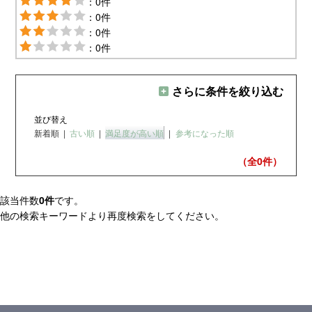
：0件
：0件
：0件
：0件
さらに条件を絞り込む
並び替え
新着順
|
古い順
|
満足度が高い順
|
参考になった順
（全0
件）
該当件数
0件
です。
他の検索キーワードより再度検索をしてください。