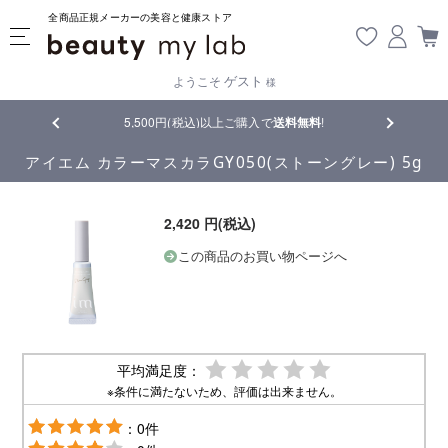
全商品正規メーカーの美容と健康ストア
ゲスト
ようこそ
様
品
5,500円(税込)以上ご購入で
送料無料
!
【重要】熊
アイエム カラーマスカラGY050(ストーングレー) 5g
2,420 円(税込)
この商品のお買い物ページへ
平均満足度：
※条件に満たないため、評価は出来ません。
：0件