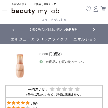
全商品正規メーカーの美容と健康ストア
ゲスト
ようこそ
様
品
5,500円(税込)以上ご購入で
送料無料
!
【重要】熊
エルジューダ フリッズフィクサー エマルジョン
3,630 円(税込)
この商品のお買い物ページへ
平均満足度：
※条件に満たないため、評価は出来ません。
：0件