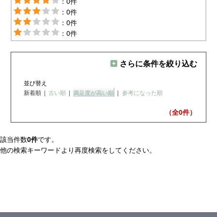
：0件
：0件
：0件
：0件
さらに条件を絞り込む
並び替え
新着順
|
古い順
|
満足度が高い順
|
参考になった順
（全0
件）
該当件数
0件
です。
他の検索キーワードより再度検索をしてください。