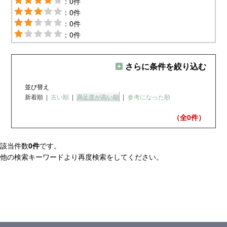
：0件
：0件
：0件
：0件
さらに条件を絞り込む
並び替え
新着順
|
古い順
|
満足度が高い順
|
参考になった順
（全0
件）
該当件数
0件
です。
他の検索キーワードより再度検索をしてください。