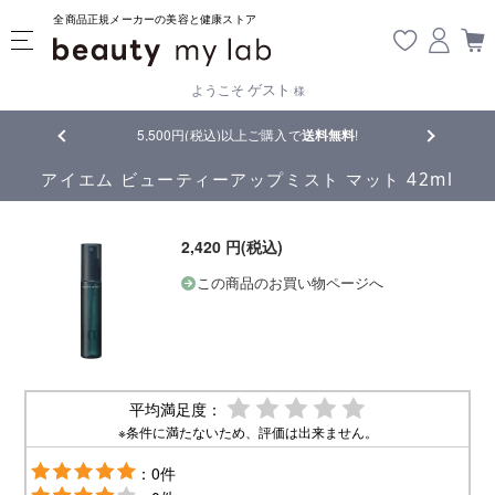
全商品正規メーカーの美容と健康ストア
ゲスト
ようこそ
様
品
5,500円(税込)以上ご購入で
送料無料
!
【重要】熊
アイエム ビューティーアップミスト マット 42ml
2,420 円(税込)
この商品のお買い物ページへ
平均満足度：
※条件に満たないため、評価は出来ません。
：0件