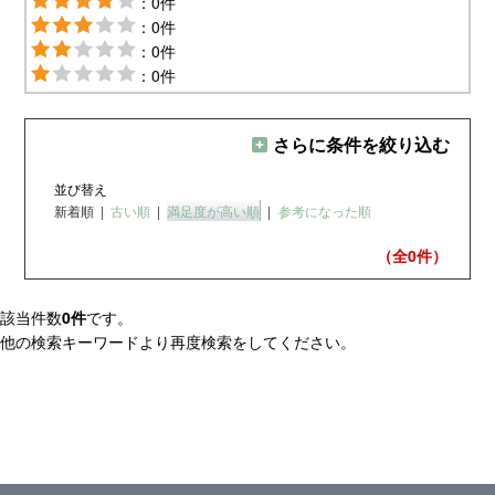
：0件
：0件
：0件
：0件
さらに条件を絞り込む
並び替え
新着順
|
古い順
|
満足度が高い順
|
参考になった順
（全0
件）
該当件数
0件
です。
他の検索キーワードより再度検索をしてください。