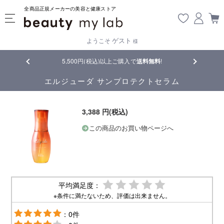
全商品正規メーカーの美容と健康ストア
ゲスト
ようこそ
様
品
5,500円(税込)以上ご購入で
送料無料
!
【重要】熊
エルジューダ サンプロテクトセラム
3,388 円(税込)
この商品のお買い物ページへ
平均満足度：
※条件に満たないため、評価は出来ません。
：0件