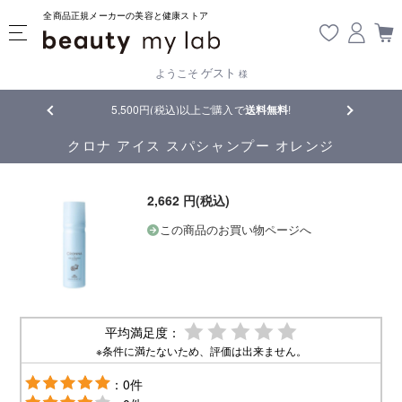
全商品正規メーカーの美容と健康ストア
ゲスト
ようこそ
様
品
5,500円(税込)以上ご購入で
送料無料
!
【重要】熊
クロナ アイス スパシャンプー オレンジ
2,662 円(税込)
この商品のお買い物ページへ
平均満足度：
※条件に満たないため、評価は出来ません。
：0件