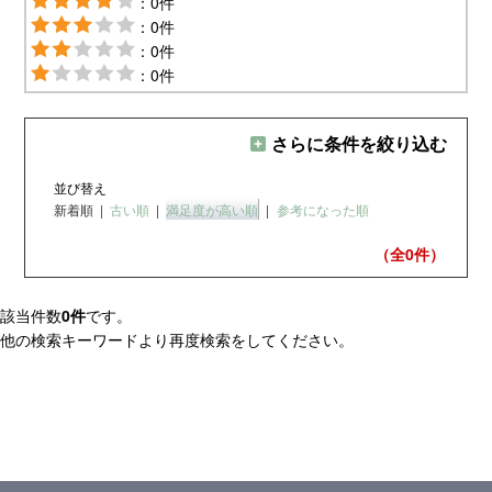
：0件
：0件
：0件
：0件
さらに条件を絞り込む
並び替え
新着順
|
古い順
|
満足度が高い順
|
参考になった順
（全0
件）
該当件数
0件
です。
他の検索キーワードより再度検索をしてください。