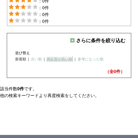
：0件
：0件
：0件
：0件
さらに条件を絞り込む
並び替え
新着順
|
古い順
|
満足度が高い順
|
参考になった順
（全0
件）
該当件数
0件
です。
他の検索キーワードより再度検索をしてください。