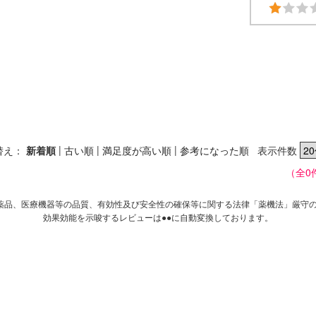
|
|
|
替え：
新着順
古い順
満足度が高い順
参考になった順
表示件数
（全0
薬品、医療機器等の品質、有効性及び安全性の確保等に関する法律「薬機法」厳守
効果効能を示唆するレビューは●●に自動変換しております。