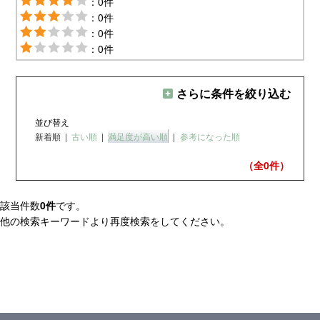
：0件
：0件
：0件
：0件
さらに条件を絞り込む
並び替え
新着順
|
古い順
|
満足度が高い順
|
参考になった順
（全0
件）
該当件数
0件
です。
他の検索キーワードより再度検索をしてください。