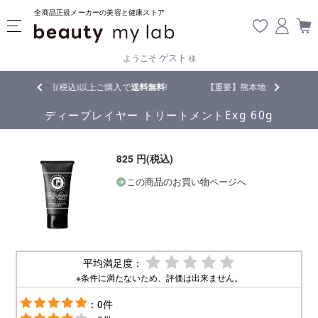
全商品正規メーカーの美容と健康ストア
ゲスト
ようこそ
様
税込)以上ご購入で
送料無料
!
【重要】熊本地震の影響により遅延が生じてお
ディープレイヤー トリートメントExg 60g
825 円(税込)
この商品のお買い物ページへ
平均満足度：
※条件に満たないため、評価は出来ません。
：0件