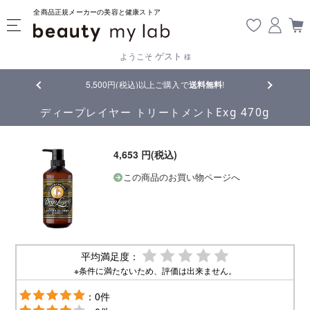
全商品正規メーカーの美容と健康ストア
ゲスト
ようこそ
様
品
5,500円(税込)以上ご購入で
送料無料
!
【重要】熊
ディープレイヤー トリートメントExg 470g
4,653 円(税込)
この商品のお買い物ページへ
平均満足度：
※条件に満たないため、評価は出来ません。
：0件