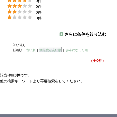
：0件
：0件
：0件
：0件
さらに条件を絞り込む
並び替え
新着順
|
古い順
|
満足度が高い順
|
参考になった順
（全0
件）
該当件数
0件
です。
他の検索キーワードより再度検索をしてください。