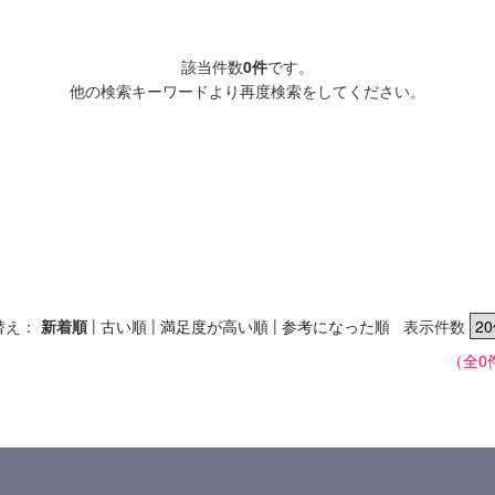
該当件数
0件
です。
他の検索キーワードより再度検索をしてください。
|
|
|
替え：
新着順
古い順
満足度が高い順
参考になった順
表示件数
（全0