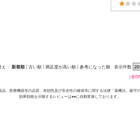
|
|
|
替え：
新着順
古い順
満足度が高い順
参考になった順
表示件数
（全0
薬品、医療機器等の品質、有効性及び安全性の確保等に関する法律「薬機法」厳守
効果効能を示唆するレビューは●●に自動変換しております。