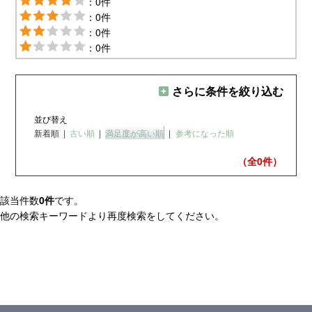
：0件
：0件
：0件
：0件
さらに条件を絞り込む
並び替え
新着順
|
古い順
|
満足度が高い順
|
参考になった順
（全0
件）
該当件数
0件
です。
他の検索キーワードより再度検索をしてください。