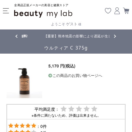
全商品正規メーカーの美容と健康ストア
ゲスト
ようこそ
様
で
送料無料
!
【重要】熊本地震の影響により遅延が生じております
ウルティア C 375g
5,170 円(税込)
この商品のお買い物ページへ
平均満足度：
※条件に満たないため、評価は出来ません。
：0件