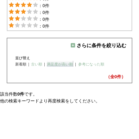
：0件
：0件
：0件
：0件
さらに条件を絞り込む
並び替え
新着順
|
古い順
|
満足度が高い順
|
参考になった順
（全0
件）
該当件数
0件
です。
他の検索キーワードより再度検索をしてください。