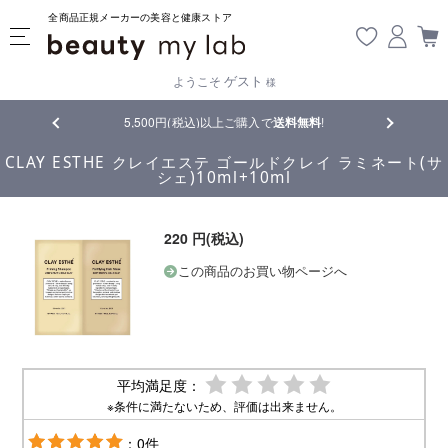
全商品正規メーカーの美容と健康ストア
ゲスト
ようこそ
様
品
5,500円(税込)以上ご購入で
送料無料
!
【重要】熊
CLAY ESTHE クレイエステ ゴールドクレイ ラミネート(サ
シェ)10ml+10ml
220 円(税込)
この商品のお買い物ページへ
平均満足度：
※条件に満たないため、評価は出来ません。
：0件