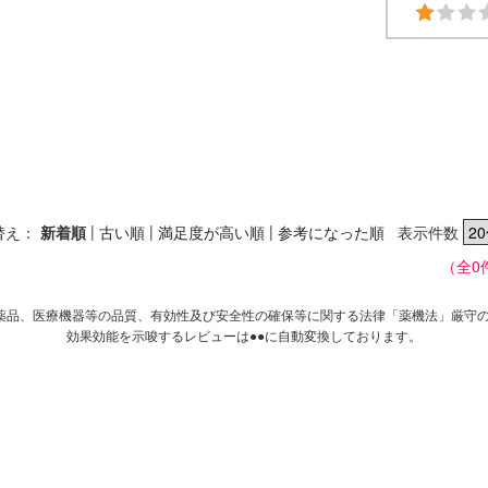
|
|
|
替え：
新着順
古い順
満足度が高い順
参考になった順
表示件数
（全0
薬品、医療機器等の品質、有効性及び安全性の確保等に関する法律「薬機法」厳守
効果効能を示唆するレビューは●●に自動変換しております。