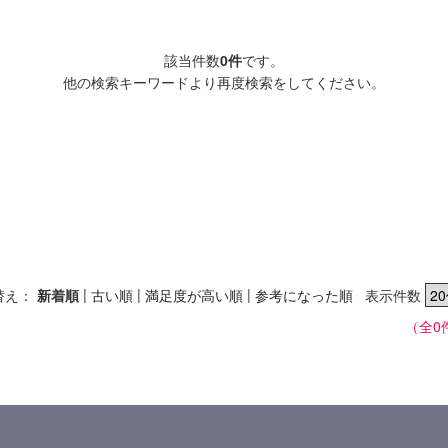
該当件数
0件
です。
他の検索キーワードより再度検索をしてください。
|
|
|
替え：
新着順
古い順
満足度が高い順
参考になった順
表示件数
（全0