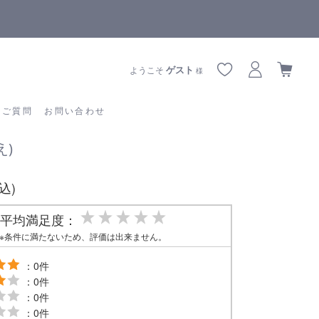
【重要】熊本地震の影響によりお届けに遅延が生じております
あるご質問
お問い合わせ
ゲスト
ようこそ
様
るご質問
お問い合わせ
え)
税込)
平均満足度：
※条件に満たないため、評価は出来ません。
：0件
：0件
：0件
：0件