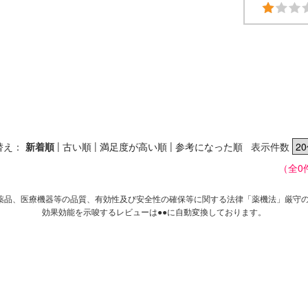
|
|
|
替え：
新着順
古い順
満足度が高い順
参考になった順
表示件数
（全0
薬品、医療機器等の品質、有効性及び安全性の確保等に関する法律「薬機法」厳守
効果効能を示唆するレビューは●●に自動変換しております。