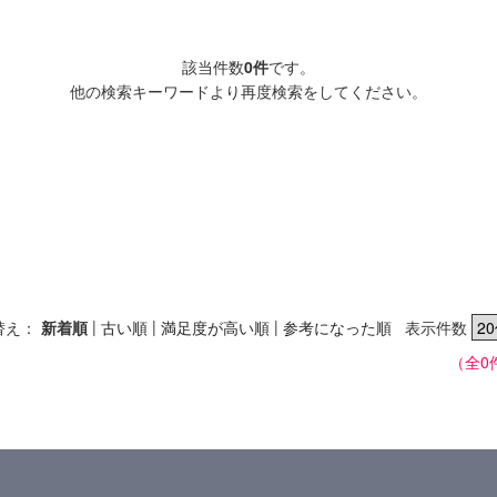
該当件数
0件
です。
他の検索キーワードより再度検索をしてください。
|
|
|
替え：
新着順
古い順
満足度が高い順
参考になった順
表示件数
（全0